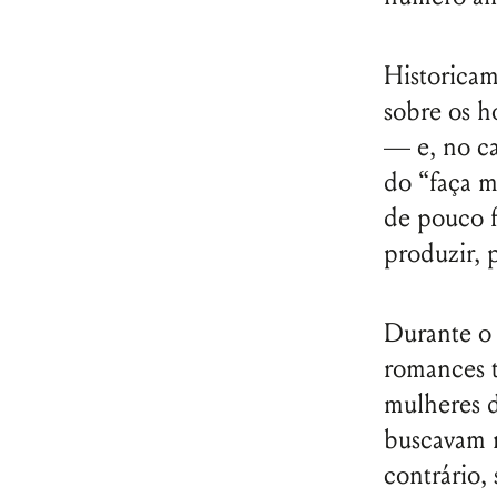
Historicam
sobre os h
— e, no ca
do “faça m
de pouco f
produzir, 
Durante o 
romances t
mulheres d
buscavam n
contrário,