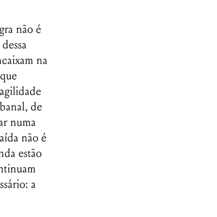
gra não é
 dessa
ncaixam na
 que
agilidade
banal, de
rar numa
saída não é
nda estão
ontinuam
sário: a