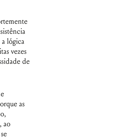
ortemente
sistência
a lógica
tas vezes
ssidade de
de
porque as
o,
, ao
 se