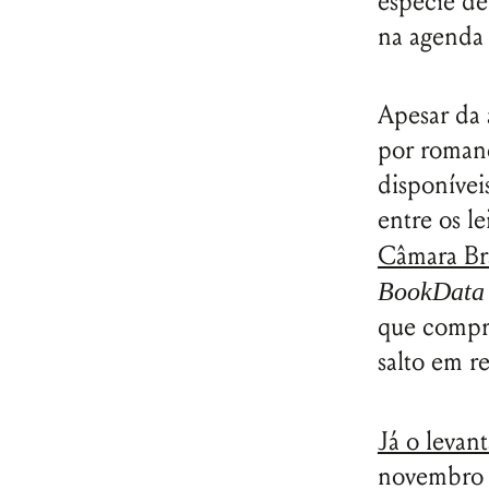
espécie de
na agenda
Apesar da 
por romanc
disponívei
entre os le
Câmara Bra
BookData
que compr
salto em r
Já o leva
novembro 