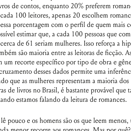
ivros de contos, enquanto 20% preferem roma
e cada 100 leitores, apenas 20 escolhem romanc
 essa porcentagem com o perfil de quem mais 
possível estimar que, a cada 100 pessoas que co
cerca de 61 seriam mulheres. Isso reforça a hi
ambém são maioria entre as leitoras de ficção. A
um recorte específico por tipo de obra e gên
o cruzamento desses dados permite uma inferênc
do que as mulheres representam a maioria dos l
s de livros no Brasil, é bastante provável que
ando estamos falando da leitura de romances.
Nome de usuário ou endereço de e-
mail
l lê pouco e os homens são os que leem menos,
nda menor recorre aos romances. Mas por quê?