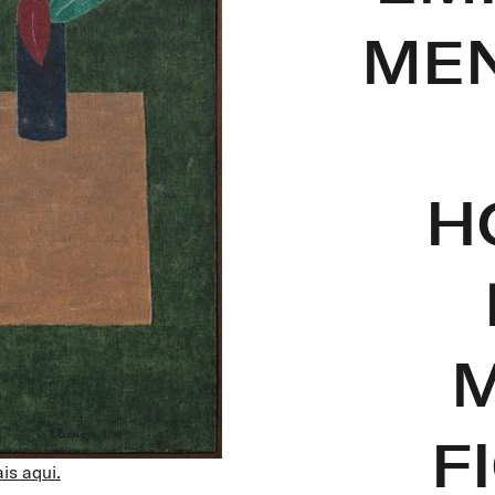
MEN
H
F
is aqui.