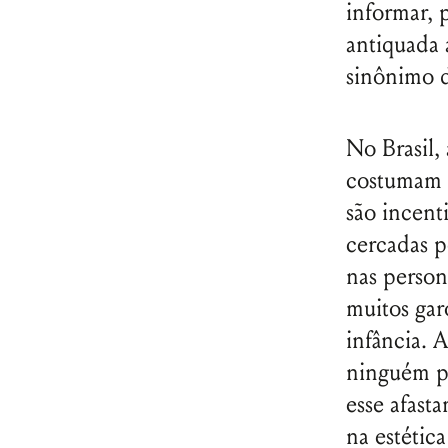
informar, 
antiquada
sinônimo de
No Brasil,
costumam 
são incent
cercadas p
nas person
muitos gar
infância. 
ninguém pa
esse afast
na estética