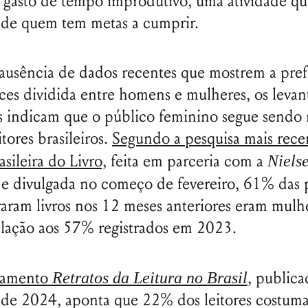
 gasto de tempo improdutivo, uma atividade q
 de quem tem metas a cumprir.
ausência de dados recentes que mostrem a pref
es dividida entre homens e mulheres, os leva
s indicam que o público feminino segue sendo 
itores brasileiros.
Segundo a pesquisa mais rece
sileira do Livro,
feita em parceria com a
Niels
e divulgada no começo de fevereiro, 61% das 
aram livros nos 12 meses anteriores eram mul
elação aos 57% registrados em 2023.
ntamento
, public
Retratos da Leitura no Brasil
de 2024, aponta que 22% dos leitores costum