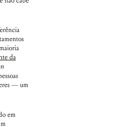
ue não cabe
erência
ntamentos
maioria
nte da
en
pessoas
heres — um
ado em
am