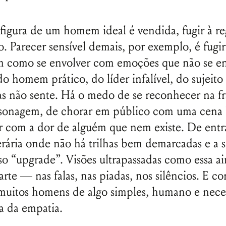
igura de um homem ideal é vendida, fugir à re
o. Parecer sensível demais, por exemplo, é fugir
im como se envolver com emoções que não se e
o homem prático, do líder infalível, do sujeito
as não sente. Há o medo de se reconhecer na fr
sonagem, de chorar em público com uma cena 
r com a dor de alguém que nem existe. De ent
iterária onde não há trilhas bem demarcadas e a 
so “upgrade”. Visões ultrapassadas como essa ai
arte — nas falas, nas piadas, nos silêncios. E c
muitos homens de algo simples, humano e neces
a da empatia.