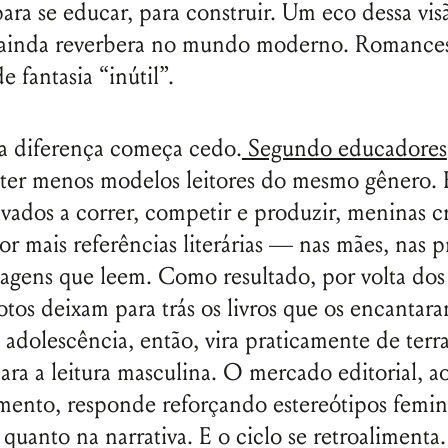
para se educar, para construir. Um eco dessa vis
 ainda reverbera no mundo moderno. Romances
 fantasia “inútil”.
 a diferença começa cedo.
Segundo educadores
ter menos modelos leitores do mesmo gênero.
ivados a correr, competir e produzir, meninas 
or mais referências literárias — nas mães, nas p
agens que leem. Como resultado, por volta dos
otos deixam para trás os livros que os encantar
A adolescência, então, vira praticamente de terr
ra a leitura masculina. O mercado editorial, a
amento, responde reforçando estereótipos femin
 quanto na narrativa. E o ciclo se retroalimenta.