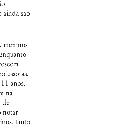
ão
 ainda são
, meninos
 Enquanto
crescem
rofessoras,
 11 anos,
am na
a de
o notar
inos, tanto