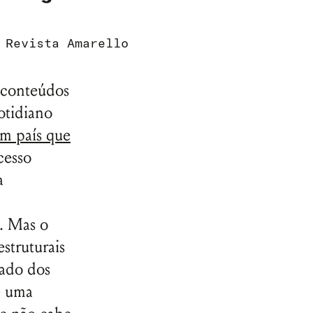
r
Revista Amarello
e conteúdos
otidiano
um país que
cesso
a
s. Mas o
estruturais
iado dos
é uma