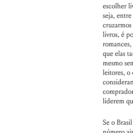
escolher l
seja, entr
cruzarmos
livros, é 
romances, 
que elas t
mesmo sem 
leitores, 
consideran
compradora
liderem qu
Se o Brasi
número ai