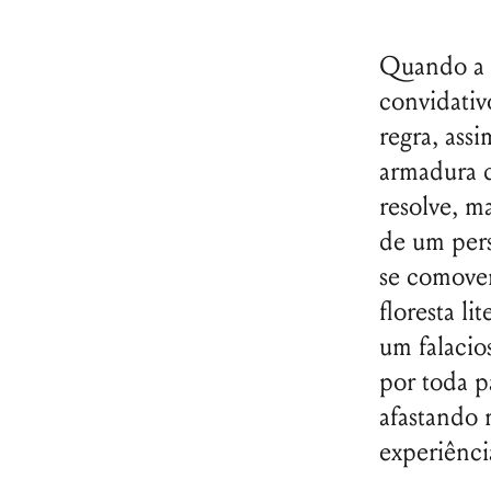
Quando a f
convidativ
regra, ass
armadura d
resolve, m
de um per
se comove
floresta l
um falacio
por toda p
afastando 
experiênci