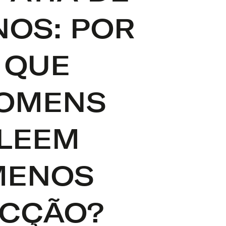
OS: POR
QUE
OMENS
LEEM
MENOS
ICÇÃO?