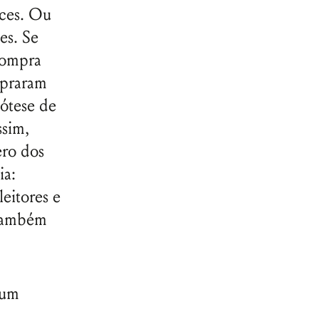
nces. Ou
es. Se
compra
mpraram
pótese de
ssim,
ero dos
ia:
eitores e
 também
 um