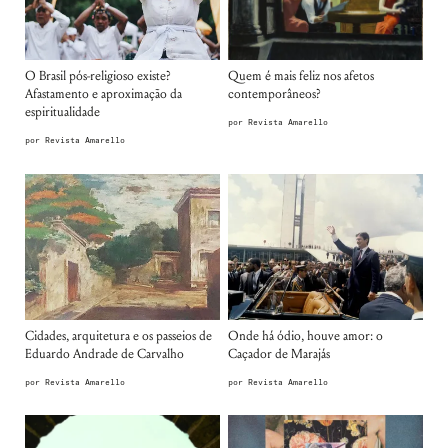
O Brasil pós-religioso existe?
Quem é mais feliz nos afetos
Afastamento e aproximação da
contemporâneos?
espiritualidade
por
Revista Amarello
por
Revista Amarello
Cidades, arquitetura e os passeios de
Onde há ódio, houve amor: o
Eduardo Andrade de Carvalho
Caçador de Marajás
por
Revista Amarello
por
Revista Amarello