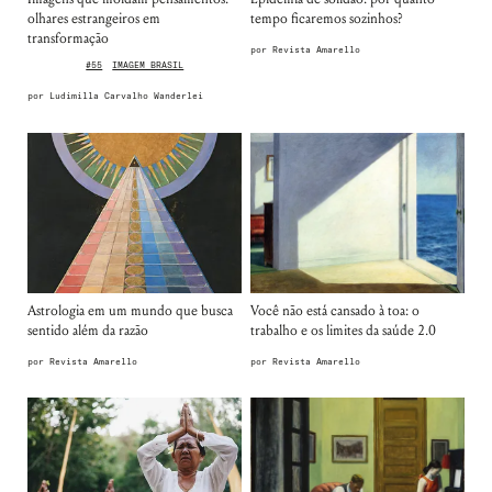
olhares estrangeiros em
tempo ficaremos sozinhos?
transformação
por
Revista Amarello
#55
IMAGEM BRASIL
por
Ludimilla Carvalho Wanderlei
Astrologia em um mundo que busca
Você não está cansado à toa: o
sentido além da razão
trabalho e os limites da saúde 2.0
por
Revista Amarello
por
Revista Amarello