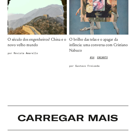
O século dos engenheiros? China e o
O brilho das telas e o apagar da
novo velho mundo
infância: uma conversa com Cristiano
Nabuco
por
Revista Amarello
#54
ENCANTO
por
Gustavo Freixeda
CARREGAR MAIS