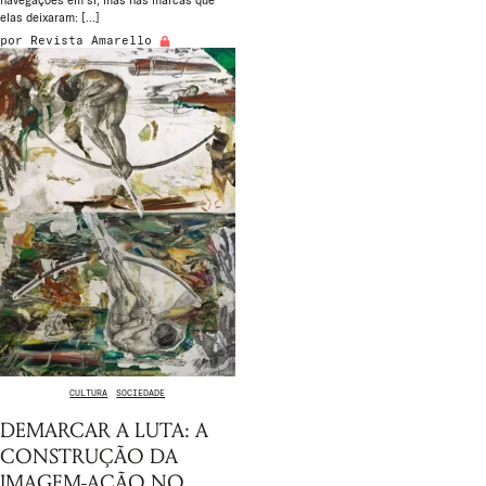
navegações em si, mas nas marcas que
elas deixaram: […]
por
Revista Amarello
CULTURA
SOCIEDADE
DEMARCAR A LUTA: A
CONSTRUÇÃO DA
IMAGEM-AÇÃO NO