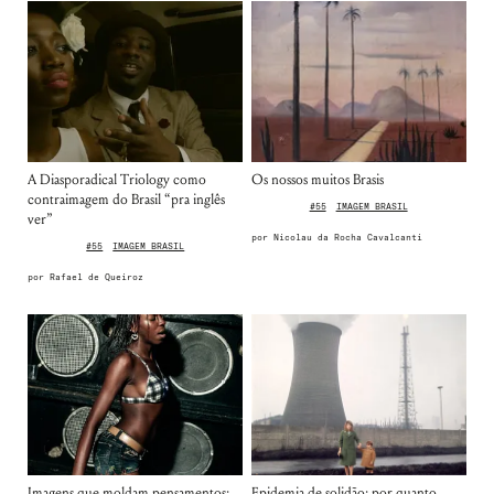
Nome de usuário ou endereço de e-
mail
A Diasporadical Triology como
Os nossos muitos Brasis
contraimagem do Brasil “pra inglês
Senha
#55
IMAGEM BRASIL
ver”
Lembrar-me
por
Nicolau da Rocha Cavalcanti
#55
IMAGEM BRASIL
por
Rafael de Queiroz
Imagens que moldam pensamentos:
Epidemia de solidão: por quanto