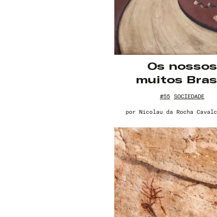
Os nossos
muitos Bras
#55
SOCIEDADE
por
Nicolau da Rocha Cavalc
Nome de usuário ou endereço de e-
mail