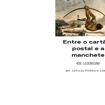
Entre o cart
postal e a
manchete
#55
LITERATURA
por
Leticia Pinheiro Lim