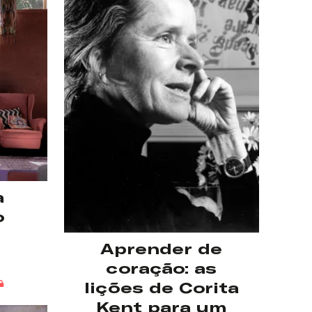
a
o
r
Aprender de
coração: as
lições de Corita
Kent para um