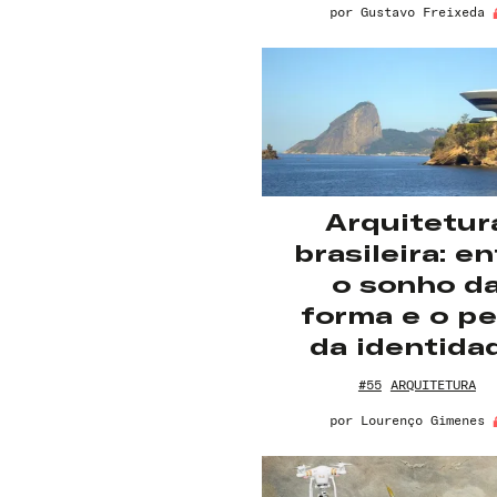
por
Gustavo Freixeda
Arquitetur
brasileira: en
o sonho d
forma e o p
da identida
#55
ARQUITETURA
por
Lourenço Gimenes