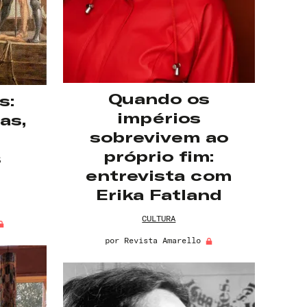
Quando os
s:
impérios
as,
sobrevivem ao
e
próprio fim:
s
entrevista com
Erika Fatland
CULTURA
por
Revista Amarello