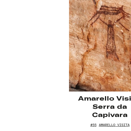
Senha
Lembrar-me
Amarello Visi
Serra da
Capivara
#55
AMARELLO VISITA