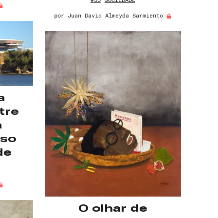
por
Juan David Almeyda Sarmiento
a
tre
a
eso
de
O olhar de