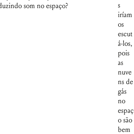
s
oduzindo som no espaço?
iríam
os
escut
á-los,
pois
as
nuve
ns de
gás
no
espaç
o são
bem