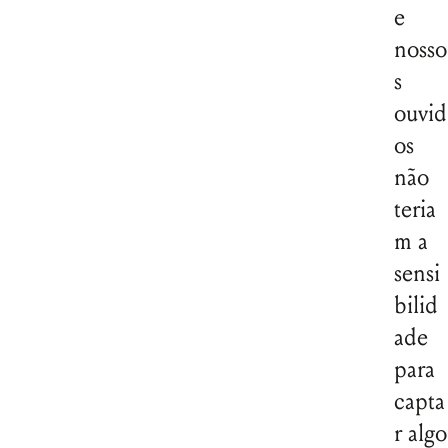
e
nosso
s
ouvid
os
não
teria
m a
sensi
bilid
ade
para
capta
r algo