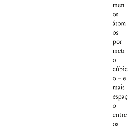
men
os
átom
os
por
metr
o
cúbic
o – e
mais
espaç
o
entre
os