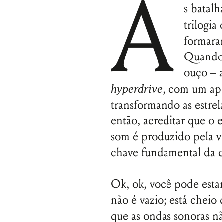
A
s batalh
trilogia
formara
Quando 
ouço – 
, com um api
hyperdrive
transformando as estrel
então, acreditar que o 
som é produzido pela vi
chave fundamental da c
Ok, ok, você pode esta
não é vazio; está cheio 
que as ondas sonoras nã