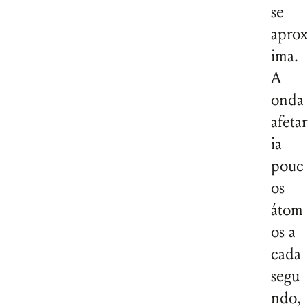
se
aprox
ima.
A
onda
afetar
ia
pouc
os
átom
os a
cada
segu
ndo,