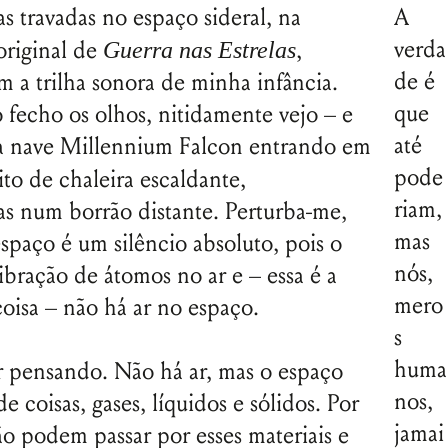
as travadas no espaço sideral, na
A
verda
 original de
,
Guerra nas Estrelas
de é
m a trilha sonora de minha infância.
que
fecho os olhos, nitidamente vejo – e
até
a nave Millennium Falcon entrando em
pode
to de chaleira escaldante,
riam,
as num borrão distante. Perturba-me,
mas
espaço é um silêncio absoluto, pois o
nós,
bração de átomos no ar e – essa é a
mero
oisa – não há ar no espaço.
s
huma
r pensando. Não há ar, mas o espaço
nos,
de coisas, gases, líquidos e sólidos. Por
jamai
o podem passar por esses materiais e