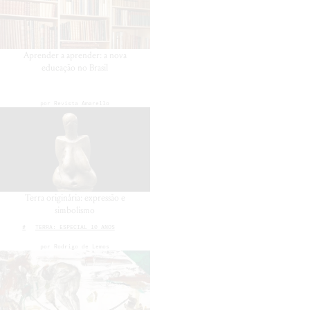
Aprender a aprender: a nova
educação no Brasil
por
Revista Amarello
Terra originária: expressão e
simbolismo
#
TERRA: ESPECIAL 10 ANOS
por
Rodrigo de Lemos