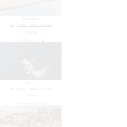
Sonhadores
#51
O HOMEM: AMARELLO 15 ANOS
LITERATURA
por
Bella Lotufo
o pacto
#51
O HOMEM: AMARELLO 15 ANOS
LITERATURA
por
Roberta Ferraz