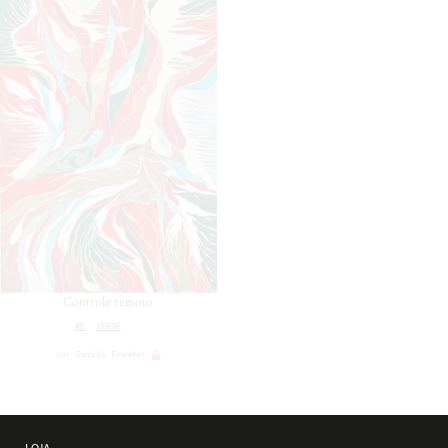
Controle remoto
#6
VERDE
por
Camila Fremder