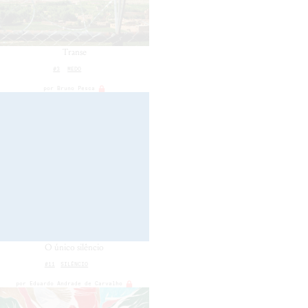
Transe
#3
MEDO
por
Bruno Pesca
O único silêncio
#11
SILÊNCIO
por
Eduardo Andrade de Carvalho