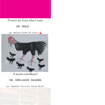
Protect me from what I want
#20
DESEJO
por
Helena Cunha Di Ciero
A mente envelhece?
#46
TEMPO VIVIDO
SOCIEDADE
por
Oswaldo Ferreira Leite Netto