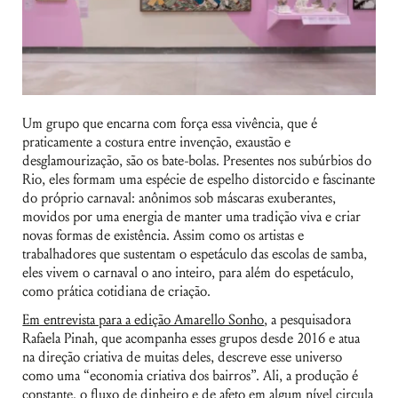
Um grupo que encarna com força essa vivência, que é
praticamente a costura entre invenção, exaustão e
desglamourização, são os bate-bolas. Presentes nos subúrbios do
Rio, eles formam uma espécie de espelho distorcido e fascinante
do próprio carnaval: anônimos sob máscaras exuberantes,
movidos por uma energia de manter uma tradição viva e criar
novas formas de existência. Assim como os artistas e
trabalhadores que sustentam o espetáculo das escolas de samba,
eles vivem o carnaval o ano inteiro, para além do espetáculo,
como prática cotidiana de criação.
Em entrevista para a edição Amarello Sonho
, a pesquisadora
Rafaela Pinah, que acompanha esses grupos desde 2016 e atua
na direção criativa de muitas deles, descreve esse universo
como uma “economia criativa dos bairros”. Ali, a produção é
constante, o fluxo de dinheiro e de afeto em algum nível circula