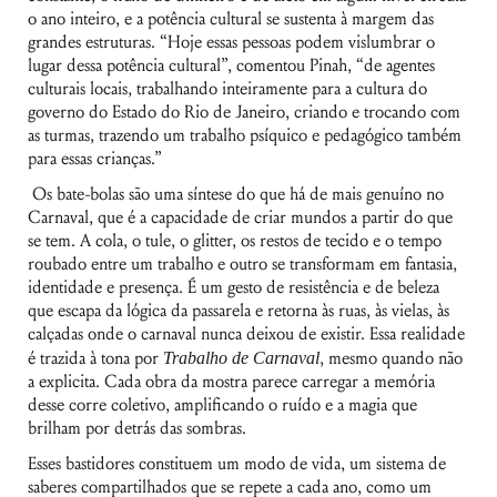
o ano inteiro, e a potência cultural se sustenta à margem das
grandes estruturas. “Hoje essas pessoas podem vislumbrar o
lugar dessa potência cultural”, comentou Pinah, “de agentes
culturais locais, trabalhando inteiramente para a cultura do
governo do Estado do Rio de Janeiro, criando e trocando com
Nome de usuário ou endereço de e-
as turmas, trazendo um trabalho psíquico e pedagógico também
mail
para essas crianças.”
Os bate-bolas são uma síntese do que há de mais genuíno no
Senha
Carnaval, que é a capacidade de criar mundos a partir do que
se tem. A cola, o tule, o glitter, os restos de tecido e o tempo
Lembrar-me
roubado entre um trabalho e outro se transformam em fantasia,
identidade e presença. É um gesto de resistência e de beleza
que escapa da lógica da passarela e retorna às ruas, às vielas, às
calçadas onde o carnaval nunca deixou de existir. Essa realidade
é trazida à tona por
Trabalho de Carnaval
, mesmo quando não
a explicita. Cada obra da mostra parece carregar a memória
desse corre coletivo, amplificando o ruído e a magia que
brilham por detrás das sombras.
Esses bastidores constituem um modo de vida, um sistema de
saberes compartilhados que se repete a cada ano, como um