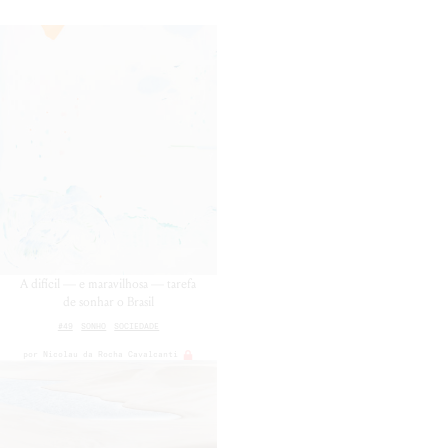
A difícil — e maravilhosa — tarefa
de sonhar o Brasil
#49
SONHO
SOCIEDADE
por
Nicolau da Rocha Cavalcanti