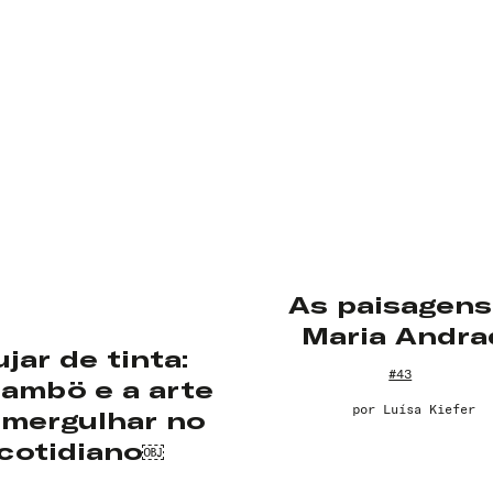
As paisagens
Nome de usuário ou endereço de e-
Maria Andra
mail
ujar de tinta:
#43
ambö e a arte
por
Luísa Kiefer
 mergulhar no
Senha
cotidiano￼
Lembrar-me