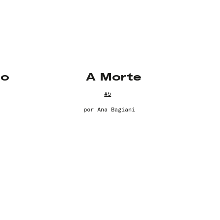
 o
A Morte
#5
por
Ana Bagiani