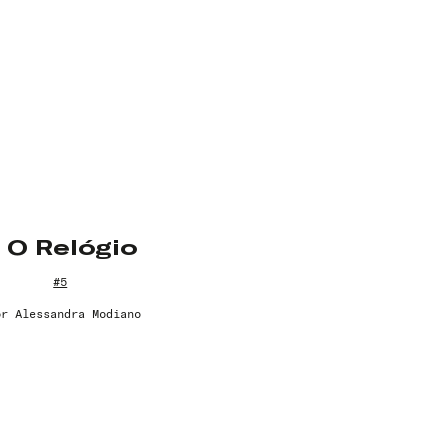
O Relógio
#5
or
Alessandra Modiano