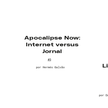
Apocalipse Now:
Internet versus
Jornal
#5
L
por
Hermés Galvão
por
D