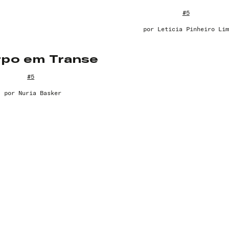
#5
por
Leticia Pinheiro Lim
rpo em Transe
#5
por
Nuria Basker