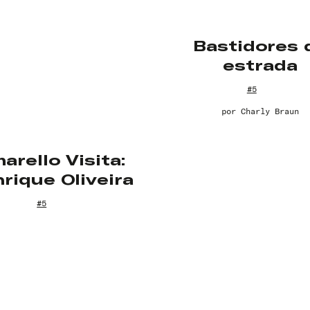
Bastidores 
estrada
#5
por
Charly Braun
arello Visita:
rique Oliveira
#5