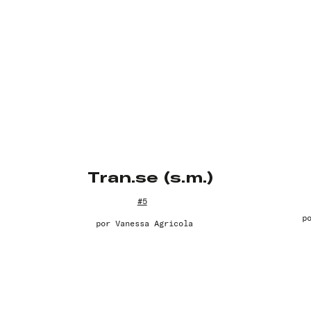
Tran.se (s.m.)
#5
p
por
Vanessa Agricola