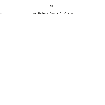
#5
a
por
Helena Cunha Di Ciero