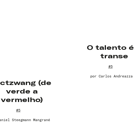
O talento é
transe
#5
Nome de usuário ou endereço de e-
por
Carlos Andreazza
ictzwang (de
mail
verde a
vermelho)
Senha
#5
Lembrar-me
aniel Steegmann Mangrané