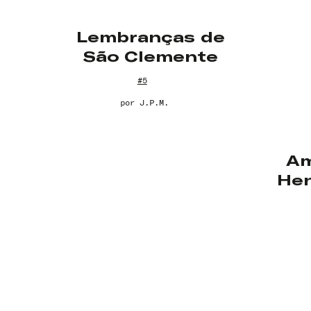
Lembranças de
São Clemente
#5
por
J.P.M.
Am
Hen