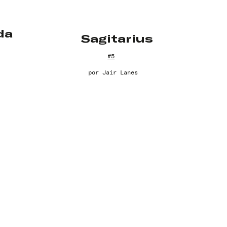
da
Sagitarius
#5
por
Jair Lanes