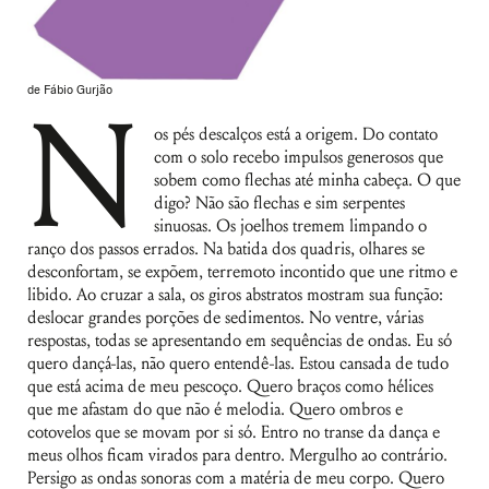
de Fábio Gurjão
N
os pés descalços está a origem. Do contato
com o solo recebo impulsos generosos que
sobem como flechas até minha cabeça. O que
digo? Não são flechas e sim serpentes
sinuosas. Os joelhos tremem limpando o
ranço dos passos errados. Na batida dos quadris, olhares se
desconfortam, se expõem, terremoto incontido que une ritmo e
libido. Ao cruzar a sala, os giros abstratos mostram sua função:
deslocar grandes porções de sedimentos. No ventre, várias
respostas, todas se apresentando em sequências de ondas. Eu só
quero dançá-las, não quero entendê-las. Estou cansada de tudo
que está acima de meu pescoço. Quero braços como hélices
que me afastam do que não é melodia. Quero ombros e
cotovelos que se movam por si só. Entro no transe da dança e
meus olhos ficam virados para dentro. Mergulho ao contrário.
Persigo as ondas sonoras com a matéria de meu corpo. Quero