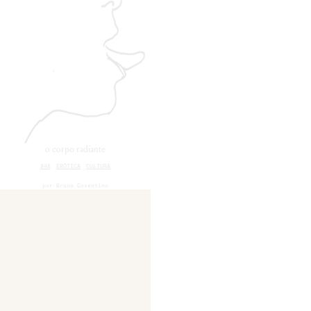
o corpo radiante
#48
ERÓTICA
CULTURA
por
Bruno Cosentino