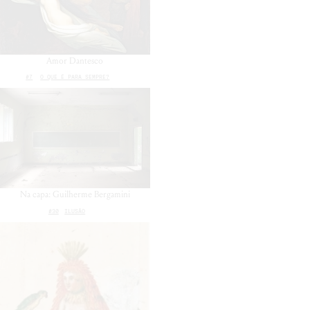
Amor Dantesco
#7
O QUE É PARA SEMPRE?
Na capa: Guilherme Bergamini
#30
ILUSÃO