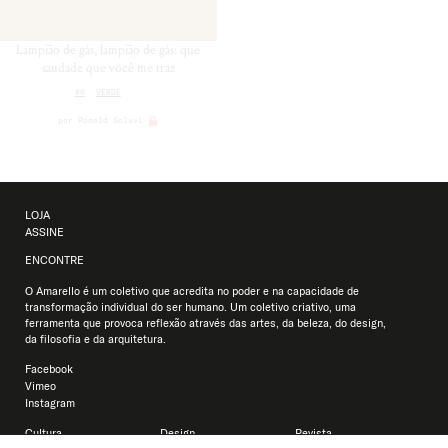
Lampião de gás, lampião de gás: que
saudade que você me traz
#6
VERDE
por
Ronald Sclavi
LOJA
ASSINE
ENCONTRE
O Amarello é um coletivo que acredita no poder e na capacidade de
transformação individual do ser humano. Um coletivo criativo, uma
ferramenta que provoca reflexão através das artes, da beleza, do design,
da filosofia e da arquitetura.
Facebook
Vimeo
Instagram
Cultura
Design
Revista