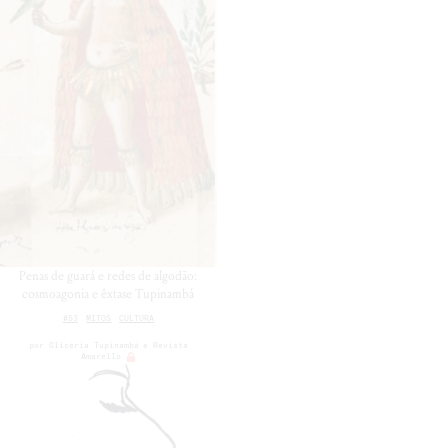
Penas de guará e redes de algodão:
cosmoagonia e êxtase Tupinambá
#53
MITOS
CULTURA
por
Glicéria Tupinambá
Revista
Amarello