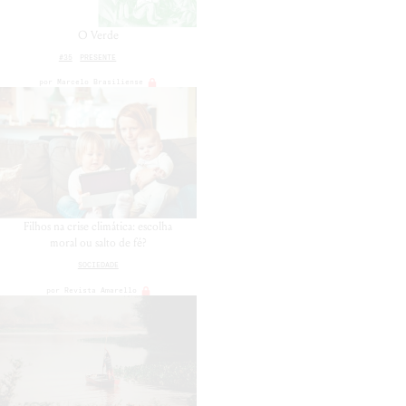
O Verde
#35
PRESENTE
por
Marcelo Brasiliense
Filhos na crise climática: escolha
moral ou salto de fé?
SOCIEDADE
por
Revista Amarello