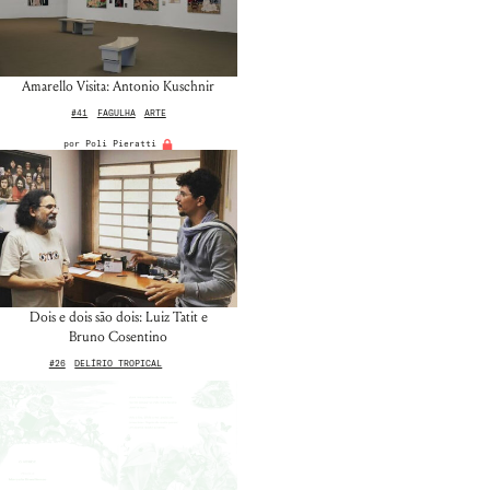
Amarello Visita: Antonio Kuschnir
#41
FAGULHA
ARTE
por
Poli Pieratti
Nome de usuário ou endereço de e-
mail
Dois e dois são dois: Luiz Tatit e
Senha
Bruno Cosentino
Lembrar-me
#26
DELÍRIO TROPICAL