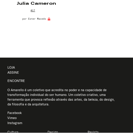
Julia Cameron
#17
por
Ester Macedo
LOJA
ASSINE
ENCONTRE
O Amarello é um coletivo que acredita no poder e na capacidade de
transformação individual do ser humano. Um coletivo criativo, uma
ferramenta que provoca reflexão através das artes, da beleza, do design,
da filosofia e da arquitetura.
Facebook
Vimeo
Instagram
Cultura
Design
Revista