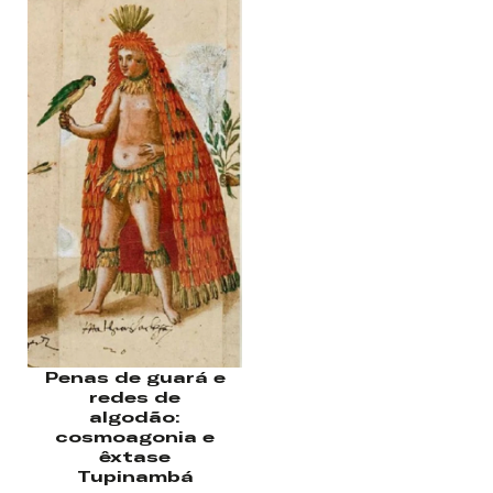
Nome de usuário ou endereço de e-
mail
Senha
Lembrar-me
Penas de guará e
redes de
algodão:
cosmoagonia e
êxtase
Tupinambá