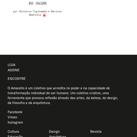
#53
CULTURA
por
Glicéria Tupinambá
Revista
Amarello
LOJA
ASSINE
ENCONTRE
O Amarello é um coletivo que acredita no poder e na capacidade de
transformação individual do ser humano. Um coletivo criativo, uma
ferramenta que provoca reflexão através das artes, da beleza, do design,
da filosofia e da arquitetura.
Facebook
Vimeo
Instagram
Cultura
Design
Revista
Educação
Arquitetura