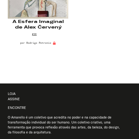
A Esfera Imaginal
de Alex Červený
#36
por
Rodrigo Petronio
LOJA
ASSINE
ENCONTRE
O Amarello é um coletivo que acredita no poder e na capacidade de
transformação individual do ser humano. Um coletivo criativo, uma
ferramenta que provoca reflexão através das artes, da beleza, do design,
da filosofia e da arquitetura.