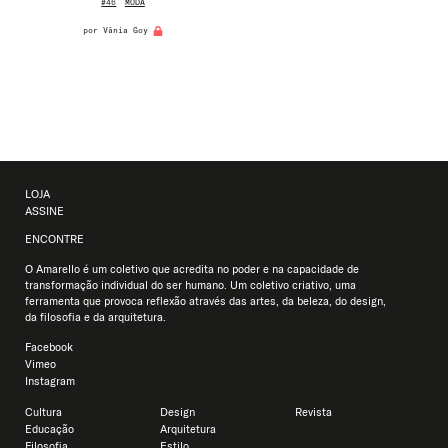
#46
MODA
por
Vânia Goy
LOJA
ASSINE
ENCONTRE
O Amarello é um coletivo que acredita no poder e na capacidade de
transformação individual do ser humano. Um coletivo criativo, uma
ferramenta que provoca reflexão através das artes, da beleza, do design,
da filosofia e da arquitetura.
Facebook
Vimeo
Instagram
Cultura
Design
Revista
Educação
Arquitetura
Filosofia
Estilo