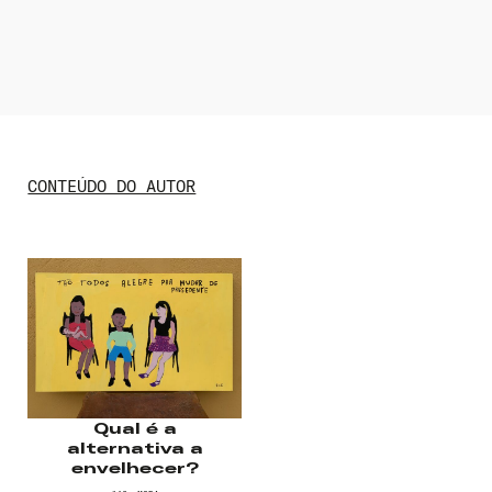
CONTEÚDO DO AUTOR
Nome de usuário ou endereço de e-
mail
Senha
Lembrar-me
Qual é a
alternativa a
envelhecer?