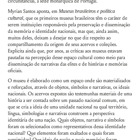
circunstâncias, à sede monárquica de Portugal.
Myrian Santos aponta, em
Museus brasileiros e política
cultural
, que os primeiros museus brasileiros têm o caráter de
serem instituições responsáveis pela preservação e disseminação
da memória e identidade nacionais, mas que, ainda assim,
muitos deles, deixam a desejar no que diz respeito ao
compartilhamento da origem de seus acervos e coleções.
Explicita ainda que, por anos, as críticas aos museus estavam
pautadas na percepção desse espaço cultural como meio para
disseminação de narrativas das elites e de histórias e memórias
oficiais.
O museu é elaborado como um espaço onde são materializados
e reforçados, através de objetos, símbolos e narrativas, os ideais
nacionais. Os acervos expostos são testemunhas materiais de uma
história a ser contada sobre um passado nacional comum, em
que se cria a ideia de uma unidade nacional na qual território,
língua, simbologias e narrativas constroem a perspectiva
identitária de uma nação. Quais objetos, narrativa e símbolos
foram os selecionados como representativos dessa identidade
nacional? Que elementos foram exaltados e quais foram
suprimidos? Que ideia de nação e quais memórias foram