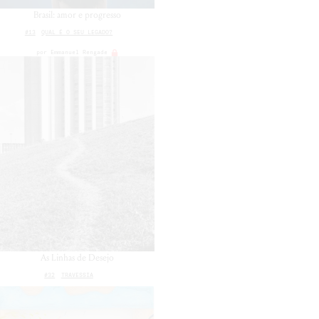
Brasil: amor e progresso
#13
QUAL É O SEU LEGADO?
por
Emmanuel Rengade
As Linhas de Desejo
#32
TRAVESSIA