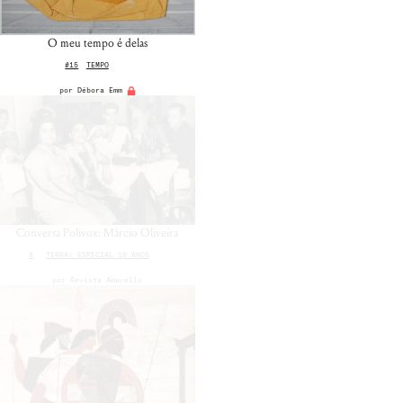
O meu tempo é delas
#15
TEMPO
por
Débora Emm
Conversa Polivox: Márcio Oliveira
#
TERRA: ESPECIAL 10 ANOS
por
Revista Amarello