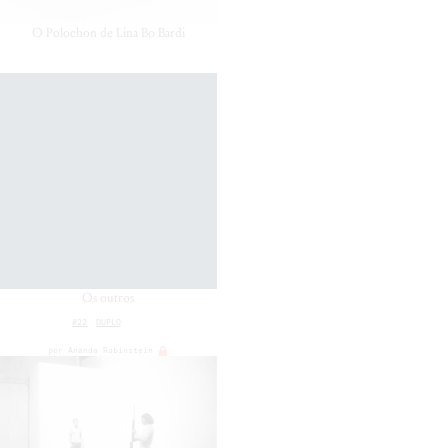
O Polochon de Lina Bo Bardi
Os outros
#22
DUPLO
por
Ananda Rubinstein