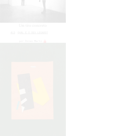
Um tiro concreto
#13
QUAL É O SEU LEGADO?
por
Silas Martí