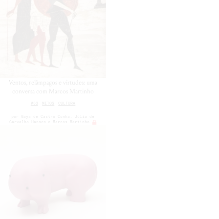
Ventos, relâmpagos e virtudes: uma
conversa com Marcos Martinho
#53
MITOS
CULTURA
por
Gaya de Castro Cunha
Júlia de
Carvalho Hansen
Marcos Martinho