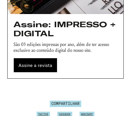
Nome de usuário ou endereço de e-
mail
Assine: IMPRESSO +
DIGITAL
Senha
Lembrar-me
São 03 edições impressas por ano, além de ter acesso
exclusivo ao conteúdo digital do nosso site.
Assine a revista
COMPARTILHAR
TWITTER
FACEBOOK
WHATSAPP