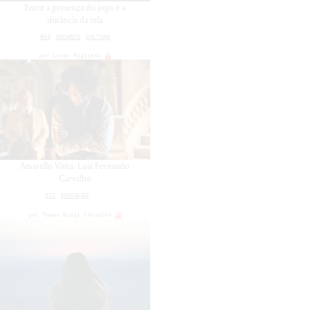
Entre a presença do jogo e a
distância da tela
#54
ENCANTO
CULTURA
por
Lucas Pugliesi
Amarello Visita: Luiz Fernando
Carvalho
#23
EDUCAÇÃO
por
Tomás Biagi Carvalho