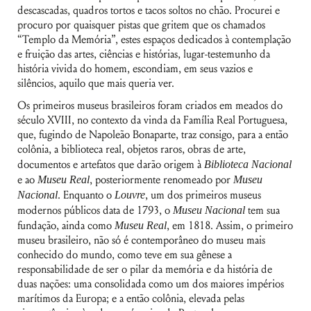
descascadas, quadros tortos e tacos soltos no chão. Procurei e
procuro por quaisquer pistas que gritem que os chamados
“Templo da Memória”, estes espaços dedicados à contemplação
e fruição das artes, ciências e histórias, lugar-testemunho da
história vivida do homem, escondiam, em seus vazios e
silêncios, aquilo que mais queria ver.
Os primeiros museus brasileiros foram criados em meados do
século XVIII, no contexto da vinda da Família Real Portuguesa,
que, fugindo de Napoleão Bonaparte, traz consigo, para a então
colônia, a biblioteca real, objetos raros, obras de arte,
documentos e artefatos que darão origem à
Biblioteca Nacional
e ao
Museu Real
, posteriormente renomeado por
Museu
Nacional
. Enquanto o
Louvre
, um dos primeiros museus
modernos públicos data de 1793, o
Museu Nacional
tem sua
fundação, ainda como
Museu Real
, em 1818. Assim, o primeiro
museu brasileiro, não só é contemporâneo do museu mais
conhecido do mundo, como teve em sua gênese a
responsabilidade de ser o pilar da memória e da história de
duas nações: uma consolidada como um dos maiores impérios
marítimos da Europa; e a então colônia, elevada pelas