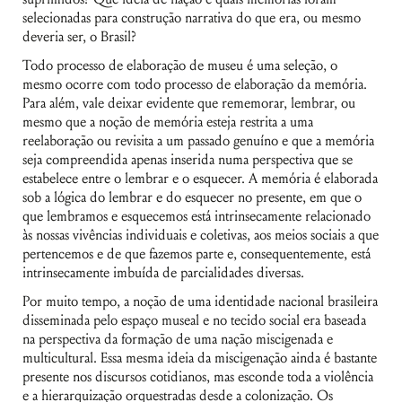
selecionadas para construção narrativa do que era, ou mesmo
deveria ser, o Brasil?
Todo processo de elaboração de museu é uma seleção, o
mesmo ocorre com todo processo de elaboração da memória.
Para além, vale deixar evidente que rememorar, lembrar, ou
mesmo que a noção de memória esteja restrita a uma
reelaboração ou revisita a um passado genuíno e que a memória
seja compreendida apenas inserida numa perspectiva que se
estabelece entre o lembrar e o esquecer. A memória é elaborada
sob a lógica do lembrar e do esquecer no presente, em que o
que lembramos e esquecemos está intrinsecamente relacionado
às nossas vivências individuais e coletivas, aos meios sociais a que
pertencemos e de que fazemos parte e, consequentemente, está
intrinsecamente imbuída de parcialidades diversas.
Por muito tempo, a noção de uma identidade nacional brasileira
disseminada pelo espaço museal e no tecido social era baseada
na perspectiva da formação de uma nação miscigenada e
multicultural. Essa mesma ideia da miscigenação ainda é bastante
presente nos discursos cotidianos, mas esconde toda a violência
e a hierarquização orquestradas desde a colonização. Os