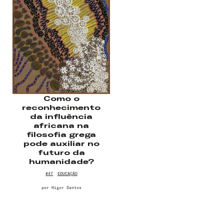
Senha
Lembrar-me
Como o
reconhecimento
da influência
africana na
filosofia grega
pode auxiliar no
futuro da
humanidade?
#47
EDUCAÇÃO
por
Higor Santos