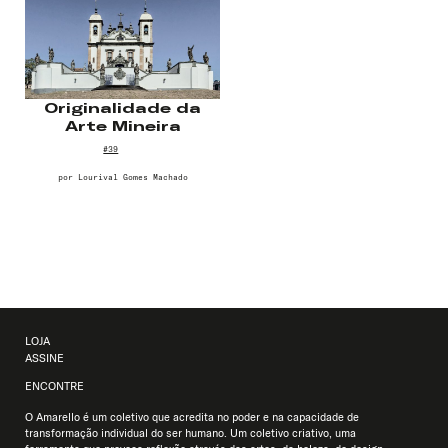
Originalidade da
Arte Mineira
#39
por
Lourival Gomes Machado
LOJA
ASSINE
ENCONTRE
O Amarello é um coletivo que acredita no poder e na capacidade de
transformação individual do ser humano. Um coletivo criativo, uma