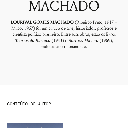
MACHADO
LOURIVAL GOMES MACHADO
(Ribeirão Preto, 1917 –
Milão, 1967) foi um crítico de arte, historiador, professor e
cientista político brasileiro. Entre suas obras, estão os livros
Teorias do Barroco
(1943) e
Barroco Mineiro
(1969),
publicado postumamente.
Nome de usuário ou endereço de e-
mail
CONTEÚDO DO AUTOR
Senha
Lembrar-me