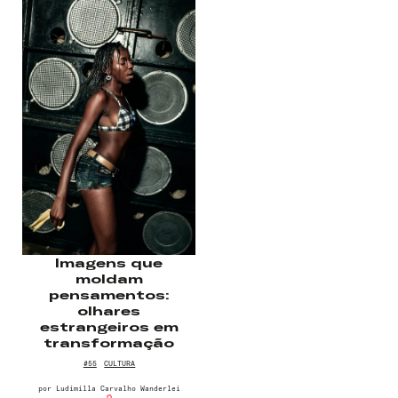
Senha
Lembrar-me
Imagens que
moldam
pensamentos:
olhares
estrangeiros em
transformação
#55
CULTURA
por
Ludimilla Carvalho Wanderlei