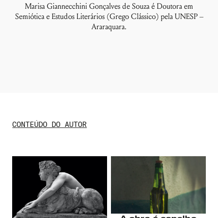
Marisa Giannecchini Gonçalves de Souza é Doutora em
Semiótica e Estudos Literários (Grego Clássico) pela UNESP –
Araraquara.
Nome de usuário ou endereço de e-
CONTEÚDO DO AUTOR
mail
Senha
Lembrar-me