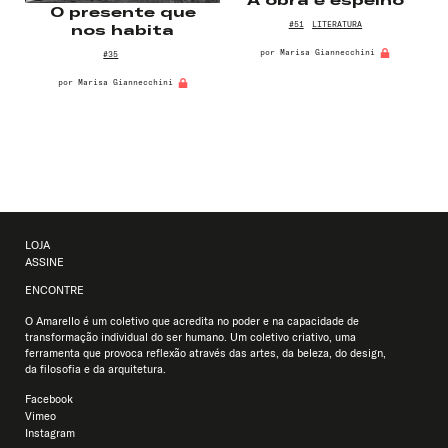
A obra é espelho
O presente que
#51
LITERATURA
nos habita
por
Marisa Giannecchini
#35
por
Marisa Giannecchini
LOJA
ASSINE
ENCONTRE
O Amarello é um coletivo que acredita no poder e na capacidade de
transformação individual do ser humano. Um coletivo criativo, uma
ferramenta que provoca reflexão através das artes, da beleza, do design,
da filosofia e da arquitetura.
Facebook
Vimeo
Instagram