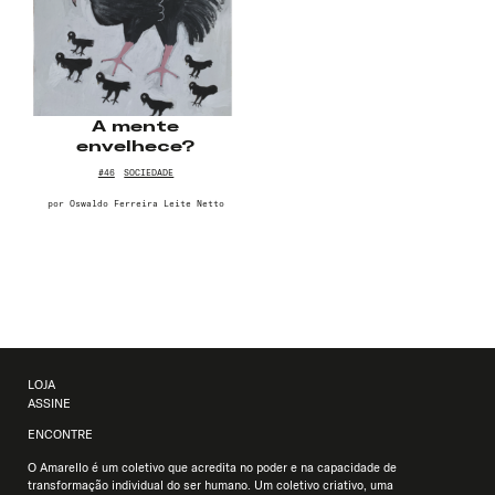
A mente
envelhece?
#46
SOCIEDADE
por
Oswaldo Ferreira Leite Netto
LOJA
ASSINE
ENCONTRE
O Amarello é um coletivo que acredita no poder e na capacidade de
transformação individual do ser humano. Um coletivo criativo, uma