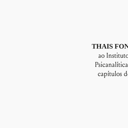
THAIS FO
ao Institut
Psicanalíti
capítulos d