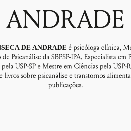
ANDRADE
é psicóloga clínica, M
NSECA DE ANDRADE
o de Psicanálise da SBPSP-IPA, Especialista em 
ca pela USP-SP e Mestre em Ciências pela USP-R
e livros sobre psicanálise e transtornos alimenta
publicações.
Nome de usuário ou endereço de e-
mail
Senha
Lembrar-me