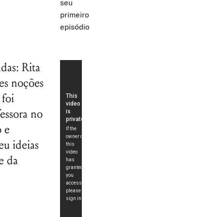
seu
primeiro
episódio
das: Rita
tes noções
 foi
essora no
o e
eu ideias
e da