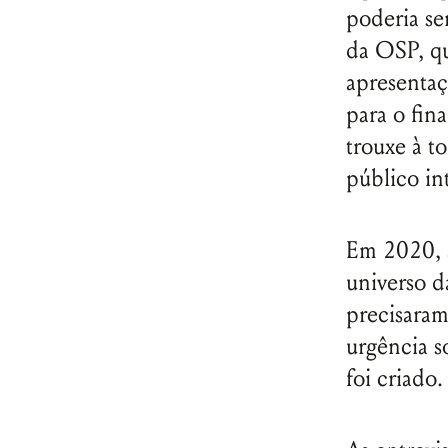
poderia se
da OSP, q
apresentaç
para o fin
trouxe à t
público in
Em 2020, a
universo d
precisaram
urgência s
foi criado