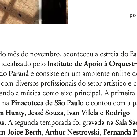
p
do mês de novembro, aconteceu a estreia do
Es
i idealizado pelo
Instituto de Apoio à Orquestr
 do Paraná
e consiste em um ambiente online d
 com diversos profissionais do setor artístico e 
azendo a música como eixo principal. A primeir
a na
Pinacoteca de São Paulo
e contou com a pa
on Hunty
,
Jessé Souza
,
Ivan Vilela
e
Rodrigo
as
. A segunda temporada foi gravada na
Sala Sã
ram
Joice Berth
,
Arthur Nestrovski
,
Fernanda P