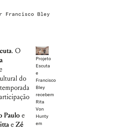
or
Francisco Bley
cuta
. O
Projeto
a
Escuta
e
e
cultural do
Francisco
a temporada
Bley
recebem
rticipação
Rita
Von
o Paulo
e
Hunty
itta
e
Zé
em