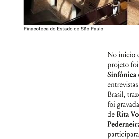
Pinacoteca do Estado de São Paulo
No início 
projeto fo
Sinfônica
entrevistas
Brasil, tr
foi gravad
de
Rita V
Pederneir
participa