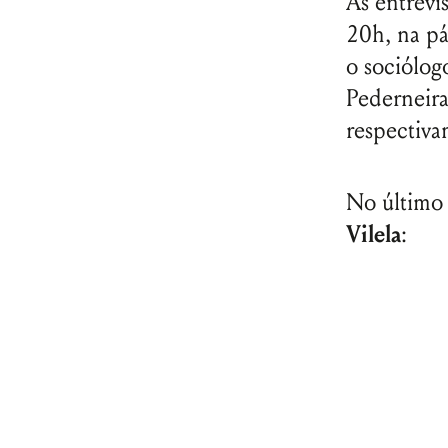
As entrevi
20h, na pá
o sociólog
Pederneira
respectiva
No último 
Vilela
: