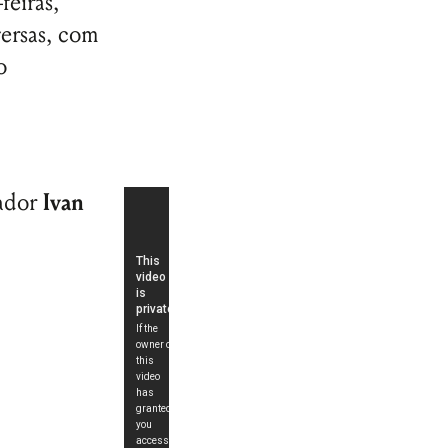
feiras,
ersas, com
o
sador
Ivan