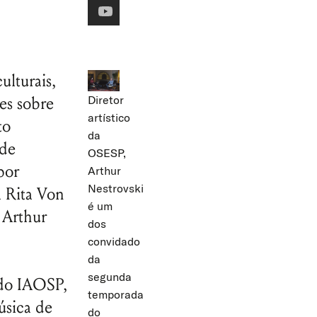
ulturais,
Diretor
es sobre
artístico
to
da
 de
OSESP,
por
Arthur
Nestrovski
a Rita Von
é um
, Arthur
dos
convidado
da
segunda
 do IAOSP,
temporada
úsica de
do