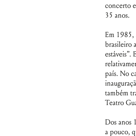
concerto e
35 anos.
Em 1985, a
brasileiro
estáveis”. 
relativame
país. No c
inauguraçã
também tr
Teatro Gu
Dos anos 1
a pouco, q