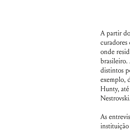
A partir do
curadores 
onde reside
brasileiro
distintos 
exemplo, d
Hunty, até 
Nestrovski
As entrevi
instituiçã