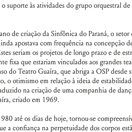
Senha
 o suporte às atividades do grupo orquestral de
Lembrar-me
no de criação da Sinfônica do Paraná, o setor 
 ainda apostava com frequência na concepção d
Estes seriam os projetos de longo prazo e de est
nte fixa que estariam vinculados aos grandes tea
aso do Teatro Guaíra, que abriga a OSP desde 
o, o otimismo em relação à ideia de estabilidad
aduzido na criação de uma companhia de dança
aíra, criado em 1969.
980 até os dias de hoje, tornou-se compreensí
ue a confiança na perpetuidade dos corpos está