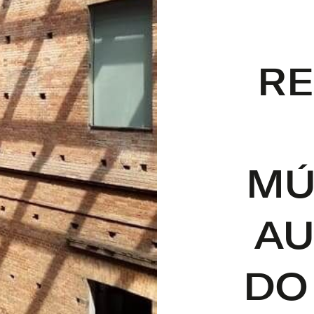
RE
MÚ
AU
DO