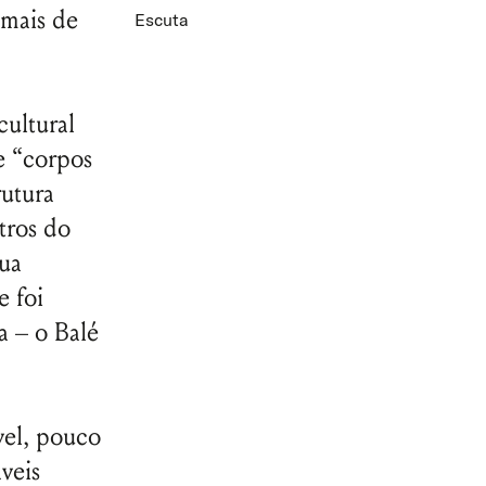
 mais de
Escuta
cultural
e “corpos
rutura
tros do
sua
e foi
 – o Balé
vel, pouco
veis