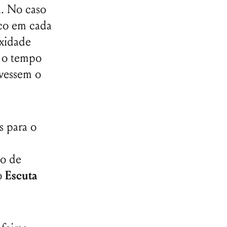
a. No caso
co em cada
exidade
, o tempo
ivessem o
s para o
to de
 o
Escuta