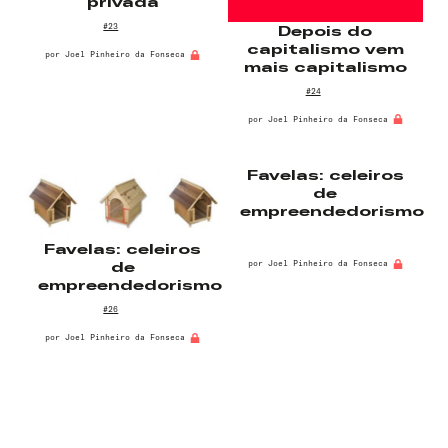
privada
Lembrar-me
#23
Depois do
capitalismo vem
por
Joel Pinheiro da Fonseca
mais capitalismo
#24
por
Joel Pinheiro da Fonseca
Favelas: celeiros
de
empreendedorismo
Favelas: celeiros
por
Joel Pinheiro da Fonseca
de
empreendedorismo
#26
por
Joel Pinheiro da Fonseca