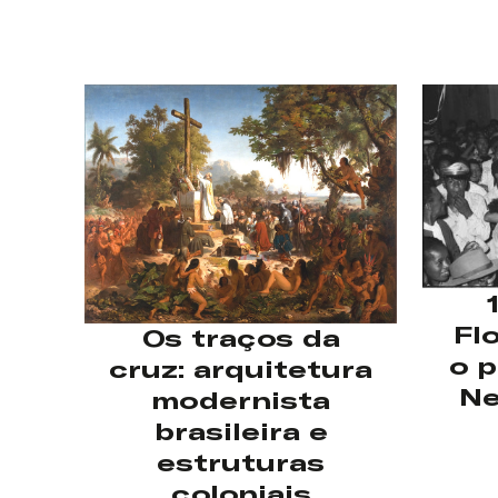
Fl
Os traços da
o p
cruz: arquitetura
Ne
modernista
brasileira e
estruturas
coloniais