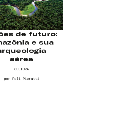
ões de futuro:
azônia e sua
arqueologia
aérea
CULTURA
por
Poli Pieratti