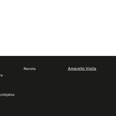
Amarello Visita
Revista
ra
o/objetos