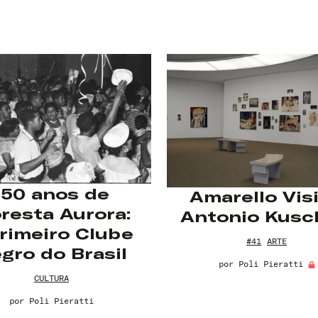
150 anos de
Amarello Visi
oresta Aurora:
Antonio Kusc
rimeiro Clube
#41
ARTE
gro do Brasil
por
Poli Pieratti
CULTURA
por
Poli Pieratti