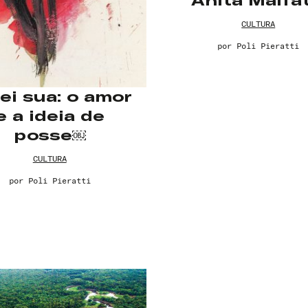
Anita Malfat
CULTURA
por
Poli Pieratti
ei sua: o amor
e a ideia de
posse￼
CULTURA
por
Poli Pieratti