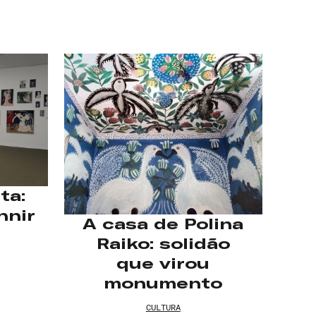
ta:
hnir
A casa de Polina
Raiko: solidão
que virou
monumento
CULTURA