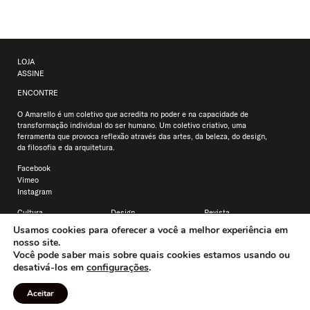
LOJA
ASSINE
ENCONTRE
O Amarello é um coletivo que acredita no poder e na capacidade de
transformação individual do ser humano. Um coletivo criativo, uma
ferramenta que provoca reflexão através das artes, da beleza, do design,
da filosofia e da arquitetura.
Facebook
Vimeo
Instagram
Cultura
Design
Revista
Educação
Arquitetura
Usamos cookies para oferecer a você a melhor experiência em
Filosofia
Estilo
nosso site.
Literatura
Interiores
Você pode saber mais sobre quais cookies estamos usando ou
Crônicas
Mobiliário/objetos
desativá-los em
configurações
.
Sociedade
Aceitar
Amarello Visita