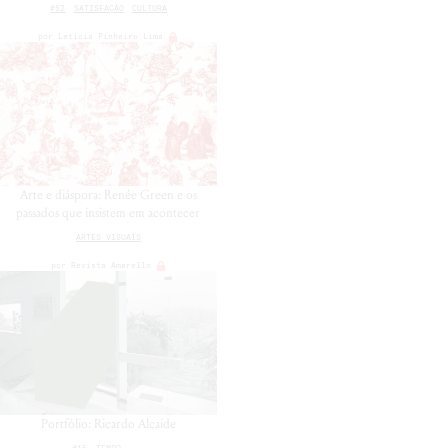
#52
SATISFAÇÃO
CULTURA
por
Leticia Pinheiro Lima
Arte e diáspora: Renée Green e os
passados que insistem em acontecer
ARTES VISUAIS
por
Revista Amarello
Portfólio: Ricardo Alcaide
#15
TEMPO