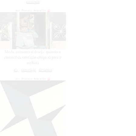
SOCIEDADE
por
Revista Amarello
Moda, consumo e desejo: quando o
carnaval da satisfação chega só para ir
embora
#52
SATISFAÇÃO
SOCIEDADE
por
Revista Amarello