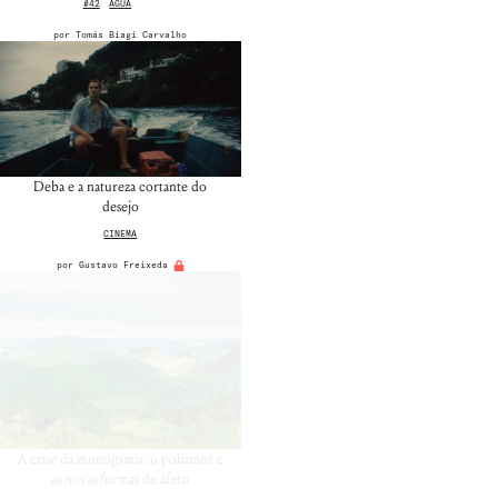
#42
ÁGUA
por
Tomás Biagi Carvalho
Nome de usuário ou endereço de e-
Deba e a natureza cortante do
mail
desejo
CINEMA
Senha
por
Gustavo Freixeda
Lembrar-me
A crise da monogamia: o poliamor e
as novas formas de afeto