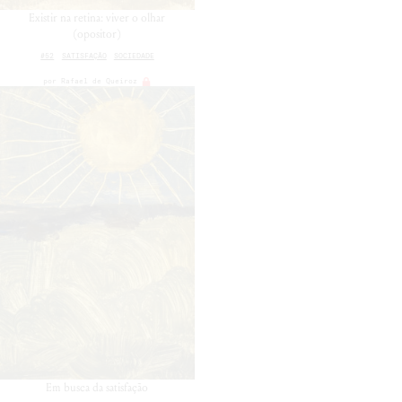
Existir na retina: viver o olhar
(opositor)
#52
SATISFAÇÃO
SOCIEDADE
por
Rafael de Queiroz
Em busca da satisfação