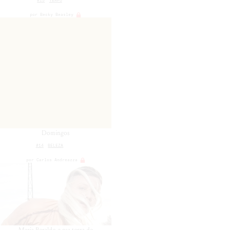
por
Becky Beasley
Domingos
#14
BELEZA
por
Carlos Andreazza