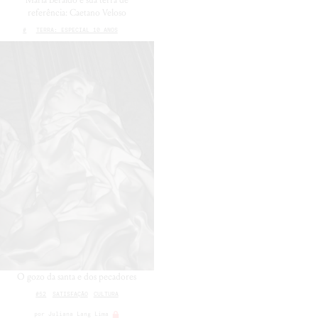
Maria Beraldo e sua terra de
referência: Caetano Veloso
#
TERRA: ESPECIAL 10 ANOS
O gozo da santa e dos pecadores
#52
SATISFAÇÃO
CULTURA
por
Juliana Lang Lima