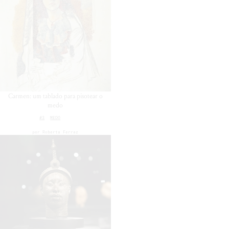
Carmen: um tablado para pisotear o
medo
#3
MEDO
por
Roberta Ferraz