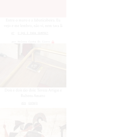
Entre o muro e a Jabuticabeira. Eu
vejo e me lembro, não vi, nem tava lá
#7
O QUE É PARA SEMPRE?
por
Helena Cunha Di Ciero
Dois e dois são dois: Tereza Artigas e
Rubens Amatto
#25
ESPAÇO