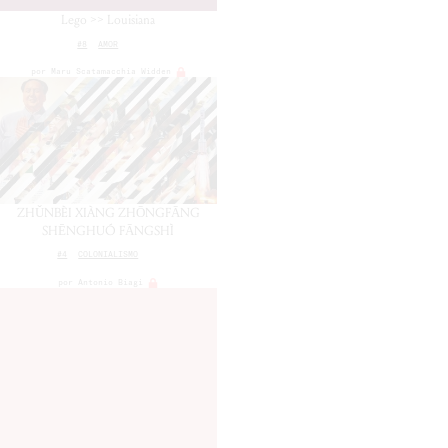
Lego >> Louisiana
#8
AMOR
por
Maru Scatamacchia Widden
ZHǓNBÈI XIÀNG ZHŌNGFĀNG
SHĒNGHUÓ FĀNGSHÌ
#4
COLONIALISMO
por
Antonio Biagi