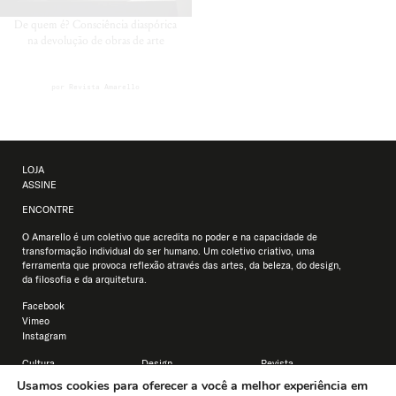
De quem é? Consciência diaspórica
na devolução de obras de arte
por
Revista Amarello
LOJA
ASSINE
ENCONTRE
O Amarello é um coletivo que acredita no poder e na capacidade de
transformação individual do ser humano. Um coletivo criativo, uma
ferramenta que provoca reflexão através das artes, da beleza, do design,
da filosofia e da arquitetura.
Facebook
Vimeo
Instagram
Cultura
Design
Revista
Educação
Arquitetura
Usamos cookies para oferecer a você a melhor experiência em
Filosofia
Estilo