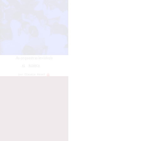
As orquestras invisíveis
#1
MUDANÇA
por
Claudia Assef