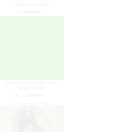
exotismo e escravidão
#4
COLONIALISMO
Três ou quatro observações sobre o
amante da ópera
#31
O ESTRANGEIRO
por
Leandro Oliveira