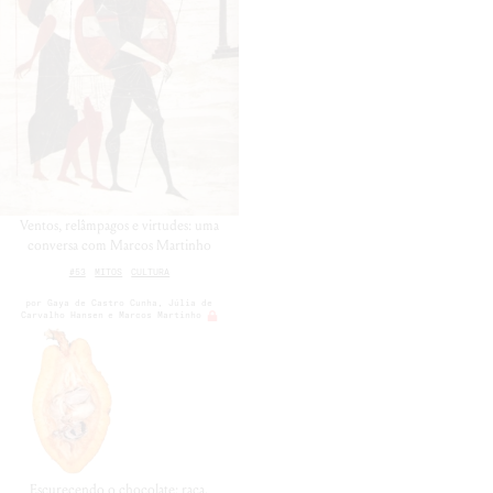
Ventos, relâmpagos e virtudes: uma
conversa com Marcos Martinho
#53
MITOS
CULTURA
por
Gaya de Castro Cunha
Júlia de
Carvalho Hansen
Marcos Martinho
Escurecendo o chocolate: raça,