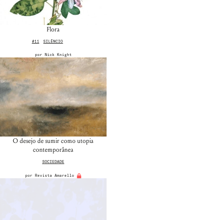
Flora
#11
SILÊNCIO
por
Nick Knight
Nome de usuário ou endereço de e-
mail
O desejo de sumir como utopia
Senha
contemporânea
Lembrar-me
SOCIEDADE
por
Revista Amarello