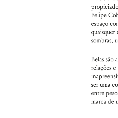
propiciado
Felipe Coh
espaço com
quaisquer o
sombras, u
Belas são 
relações e
inapreensív
ser uma co
entre peso
marca de u