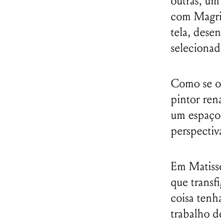
outras, um
com Magrit
tela, dese
selecionad
Como se os
pintor ren
um espaço 
perspectiv
Em Matisse
que transf
coisa tenh
trabalho d