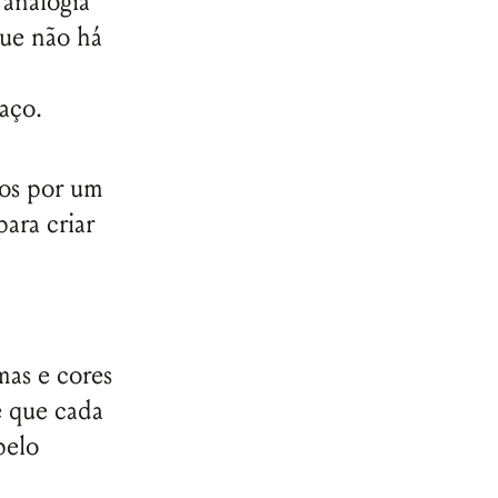
 analogia
que não há
paço.
dos por um
ara criar
as e cores
e que cada
pelo