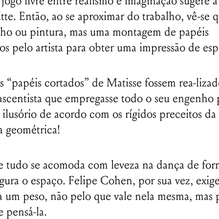
 jogo livre entre realismo e imaginação sugere a
te. Então, ao se aproximar do trabalho, vê-se 
nho ou pintura, mas uma montagem de papéis
os pelo artista para obter uma impressão de es
 “papéis cortados” de Matisse fossem rea-liza
ascentista que empregasse todo o seu engenho p
ilusório de acordo com os rígidos preceitos da
a geométrica!
 tudo se acomoda com leveza na dança de form
igura o espaço. Felipe Cohen, por sua vez, exig
a um peso, não pelo que vale nela mesma, mas 
e pensá-la.