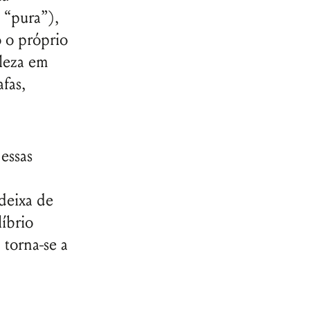
 “pura”),
 o próprio
eleza em
afas,
 essas
 deixa de
íbrio
torna-se a