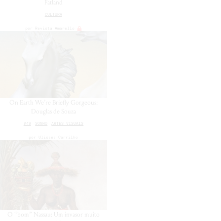
Fatland
CULTURA
por
Revista Amarello
On Earth We’re Briefly Gorgeous:
Douglas de Souza
#49
SONHO
ARTES VISUAIS
por
Ulisses Carrilho
O “bom” Nassau: Um invasor muito