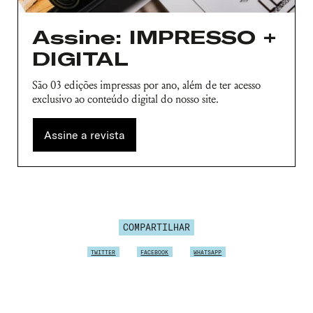
Assine: IMPRESSO +
Senha
Lembrar-me
DIGITAL
São 03 edições impressas por ano, além de ter acesso
exclusivo ao conteúdo digital do nosso site.
Assine a revista
COMPARTILHAR
TWITTER
FACEBOOK
WHATSAPP