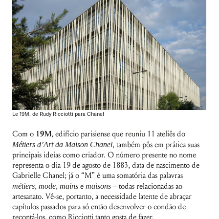
Le 19M, de Rudy Ricciotti para Chanel
Com o
19M
, edifício parisiense que reuniu 11 ateliês do
Métiers d’Art da Maison Chanel
, também pôs em prática suas
principais ideias como criador. O número presente no nome
representa o dia 19 de agosto de 1883, data de nascimento de
Gabrielle Chanel; já o “M” é uma somatória das palavras
métiers
,
mode
,
mains
e
maisons
– todas relacionadas ao
artesanato. Vê-se, portanto, a necessidade latente de abraçar
capítulos passados para só então desenvolver o condão de
recontá-los, como Ricciotti tanto gosta de fazer.