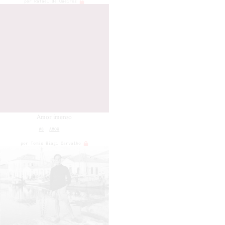
por
Rafael de Queiroz
Amor imenso
#8
AMOR
por
Tomás Biagi Carvalho