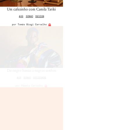
Um cafezinho com Camila Tariki
#49
SONHO
DESIGN
por
Tomás Biagi Carvalho
De negro banzo a negros sonhos
#49
SONHO
SOCIEDADE
por
Pâmela Carvalho