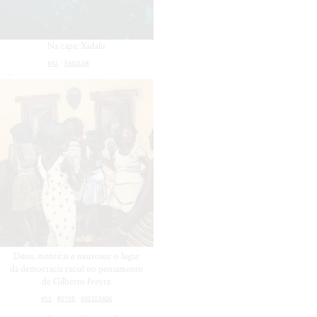
Na capa: Xadalu
#41
FAGULHA
Ditos, mentiras e neuroses: o lugar
da democracia racial no pensamento
de Gilberto Freyre
#53
MITOS
SOCIEDADE