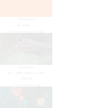
Rumo a Ítaca
#10
FUTURO
por
Helena Cunha Di Ciero
Schrödinger
#51
O HOMEM: AMARELLO 15 ANOS
LITERATURA
por
Ananda Rubinstein