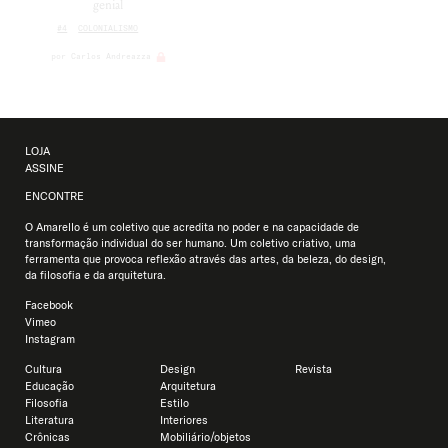
genial
#4
COLONIALISMO
por
Carlos Andreazza
LOJA
ASSINE
ENCONTRE
O Amarello é um coletivo que acredita no poder e na capacidade de
transformação individual do ser humano. Um coletivo criativo, uma
ferramenta que provoca reflexão através das artes, da beleza, do design,
da filosofia e da arquitetura.
Facebook
Vimeo
Instagram
Cultura
Design
Revista
Educação
Arquitetura
Usamos cookies para oferecer a você a melhor experiência
Filosofia
Estilo
em nosso site.
Literatura
Interiores
Você pode saber mais sobre quais cookies estamos usando
Crônicas
Mobiliário/objetos