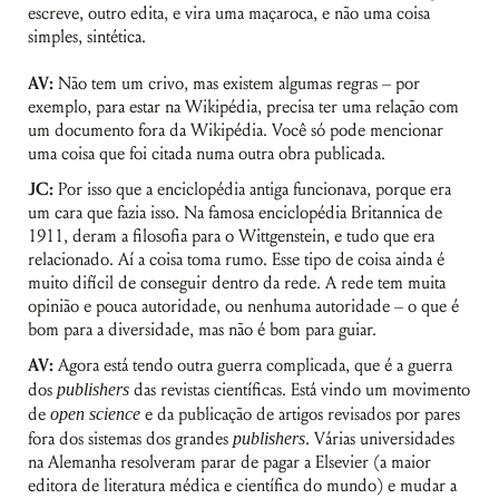
escreve, outro edita, e vira uma maçaroca, e não uma coisa
simples, sintética.
AV:
Não tem um crivo, mas existem algumas regras – por
exemplo, para estar na Wikipédia, precisa ter uma relação com
um documento fora da Wikipédia. Você só pode mencionar
uma coisa que foi citada numa outra obra publicada.
JC:
Por isso que a enciclopédia antiga funcionava, porque era
um cara que fazia isso. Na famosa enciclopédia Britannica de
1911, deram a filosofia para o Wittgenstein, e tudo que era
relacionado. Aí a coisa toma rumo. Esse tipo de coisa ainda é
muito difícil de conseguir dentro da rede. A rede tem muita
opinião e pouca autoridade, ou nenhuma autoridade – o que é
bom para a diversidade, mas não é bom para guiar.
AV:
Agora está tendo outra guerra complicada, que é a guerra
dos
publishers
das revistas científicas. Está vindo um movimento
de
open science
e da publicação de artigos revisados por pares
fora dos sistemas dos grandes
publishers
. Várias universidades
na Alemanha resolveram parar de pagar a Elsevier (a maior
editora de literatura médica e científica do mundo) e mudar a
Nome de usuário ou endereço de e-