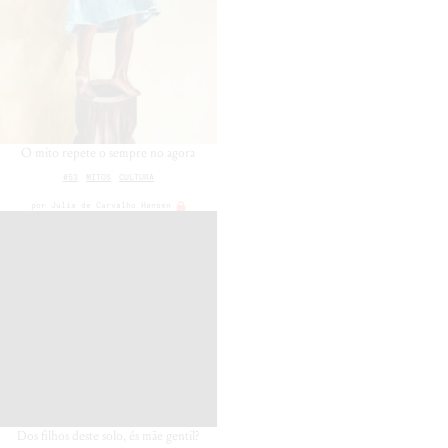
O mito repete o sempre no agora
#53
MITOS
CULTURA
por
Júlia de Carvalho Hansen
Dos filhos deste solo, és mãe gentil?