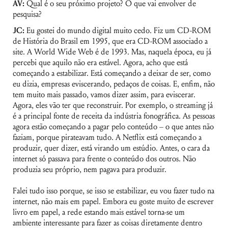
AV:
Qual é o seu próximo projeto? O que vai envolver de
pesquisa?
JC:
Eu gostei do mundo digital muito cedo. Fiz um CD-ROM
de História do Brasil em 1995, que era CD-ROM associado a
site. A World Wide Web é de 1993. Mas, naquela época, eu já
percebi que aquilo não era estável. Agora, acho que está
começando a estabilizar. Está começando a deixar de ser, como
eu dizia, empresas eviscerando, pedaços de coisas. E, enfim, não
tem muito mais passado, vamos dizer assim, para eviscerar.
Agora, eles vão ter que reconstruir. Por exemplo, o streaming já
é a principal fonte de receita da indústria fonográfica. As pessoas
agora estão começando a pagar pelo conteúdo – o que antes não
faziam, porque pirateavam tudo. A Netflix está começando a
produzir, quer dizer, está virando um estúdio. Antes, o cara da
internet só passava para frente o conteúdo dos outros. Não
produzia seu próprio, nem pagava para produzir.
Falei tudo isso porque, se isso se estabilizar, eu vou fazer tudo na
internet, não mais em papel. Embora eu goste muito de escrever
livro em papel, a rede estando mais estável torna-se um
ambiente interessante para fazer as coisas diretamente dentro