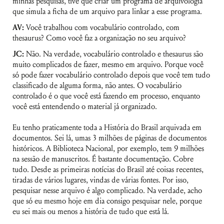
minhas pesquisas, tive que criar um programa de arquivologia
que simula a ficha de um arquivo para linkar a esse programa.
AV:
Você trabalhou com vocabulário controlado, com
thesaurus? Como você faz a organização no seu arquivo?
JC:
Não. Na verdade, vocabulário controlado e thesaurus são
muito complicados de fazer, mesmo em arquivo. Porque você
só pode fazer vocabulário controlado depois que você tem tudo
classificado de alguma forma, não antes. O vocabulário
controlado é o que você está fazendo em processo, enquanto
você está entendendo o material já organizado.
Eu tenho praticamente toda a História do Brasil arquivada em
documentos. Sei lá, umas 3 milhões de páginas de documentos
históricos. A Biblioteca Nacional, por exemplo, tem 9 milhões
na sessão de manuscritos. É bastante documentação. Cobre
tudo. Desde as primeiras notícias do Brasil até coisas recentes,
tiradas de vários lugares, vindas de várias fontes. Por isso,
pesquisar nesse arquivo é algo complicado. Na verdade, acho
que só eu mesmo hoje em dia consigo pesquisar nele, porque
eu sei mais ou menos a história de tudo que está lá.