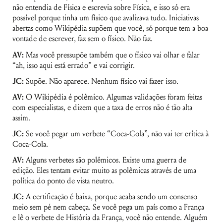
não entendia de Física e escrevia sobre Física, e isso só era
possível porque tinha um físico que avalizava tudo. Iniciativas
abertas como Wikipédia supõem que você, só porque tem a boa
vontade de escrever, faz sem o físico. Não faz.
AV:
Mas você pressupõe também que o físico vai olhar e falar
“ah, isso aqui está errado” e vai corrigir.
JC:
Supõe. Não aparece. Nenhum físico vai fazer isso.
AV:
O Wikipédia é polêmico. Algumas validações foram feitas
com especialistas, e dizem que a taxa de erros não é tão alta
assim.
JC:
Se você pegar um verbete “Coca-Cola”, não vai ter crítica à
Coca-Cola.
AV:
Alguns verbetes são polêmicos. Existe uma guerra de
edição. Eles tentam evitar muito as polêmicas através de uma
política do ponto de vista neutro.
JC:
A certificação é baixa, porque acaba sendo um consenso
meio sem pé nem cabeça. Se você pega um país como a França
e lê o verbete de História da França, você não entende. Alguém