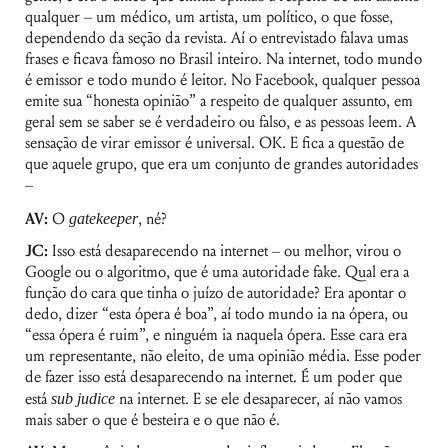
qualquer – um médico, um artista, um político, o que fosse,
dependendo da seção da revista. Aí o entrevistado falava umas
frases e ficava famoso no Brasil inteiro. Na internet, todo mundo
é emissor e todo mundo é leitor. No Facebook, qualquer pessoa
emite sua “honesta opinião” a respeito de qualquer assunto, em
geral sem se saber se é verdadeiro ou falso, e as pessoas leem. A
sensação de virar emissor é universal. OK. E fica a questão de
que aquele grupo, que era um conjunto de grandes autoridades
–
AV:
O
gatekeeper
, né?
JC:
Isso está desaparecendo na internet – ou melhor, virou o
Google ou o algoritmo, que é uma autoridade fake. Qual era a
função do cara que tinha o juízo de autoridade? Era apontar o
dedo, dizer “esta ópera é boa”, aí todo mundo ia na ópera, ou
“essa ópera é ruim”, e ninguém ia naquela ópera. Esse cara era
um representante, não eleito, de uma opinião média. Esse poder
de fazer isso está desaparecendo na internet. É um poder que
está
sub judice
na internet. E se ele desaparecer, aí não vamos
mais saber o que é besteira e o que não é.