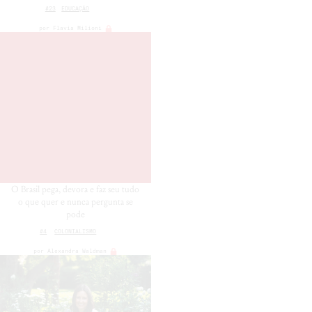
#23
EDUCAÇÃO
por
Flavia Milioni
O Brasil pega, devora e faz seu tudo
o que quer e nunca pergunta se
pode
#4
COLONIALISMO
por
Alexandra Waldman