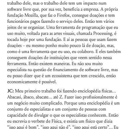
trabalho dele, mas o trabalho dele tem um impacto num
software livre que, por sua vez, beneficia a empresa. A própria
fundação Mozilla, que faz o Firefox, consegue doações e tem
funcionários pagos fazendo o serviço deles. Então tem vários
jeitos de se organizar. Uma ferramenta de programação que eu
uso muito, voltada para as artes visuais, chamada Processing, é
tocada hoje por uma fundação. E aí as pessoas que usam fazem
doações – eu mesmo ponho muito pouco lá de doação, mas,
como é uma ferramenta que eu uso, eu colaboro. E eles também
conseguem doações de instituições que veem sentido nessa
ferramenta. Então existem maneiras. Eu não sou muito
especialista na questão de financiamento de software livre, mas
eu posso dizer que é um ecossistema que tem crescido, então
economicamente é possível.
JC:
Meu primeiro trabalho foi fazendo enciclopédia físicas…
Abacaxi, ábaco, abacate… até Z. Fazer isso profissionalmente é
um negócio muito complicado. Porque uma enciclopédia é um
conjunto de especialistas e um conjunto de pessoas com
capacidade de divulgar o que os especialistas conhecem. Então
eu escrevia o verbete de Física, e existia um físico que dizia
“isso aqui é bom”, “isso aqui não é”, “isso aqui está certo”… Eu