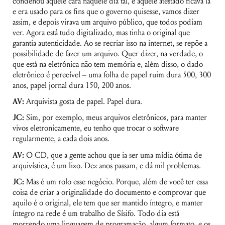
condenou aquele cara naquele dia tal, e aquele atestado ficava lá
e era usado para os fins que o governo quisesse, vamos dizer
assim, e depois virava um arquivo público, que todos podiam
ver. Agora está tudo digitalizado, mas tinha o original que
garantia autenticidade. Ao se recriar isso na internet, se repõe a
possibilidade de fazer um arquivo. Quer dizer, na verdade, o
que está na eletrônica não tem memória e, além disso, o dado
eletrônico é perecível – uma folha de papel ruim dura 500, 300
anos, papel jornal dura 150, 200 anos.
AV:
Arquivista gosta de papel. Papel dura.
JC:
Sim, por exemplo, meus arquivos eletrônicos, para manter
vivos eletronicamente, eu tenho que trocar o software
regularmente, a cada dois anos.
AV:
O CD, que a gente achou que ia ser uma mídia ótima de
arquivística, é um lixo. Dez anos passam, e dá mil problemas.
JC:
Mas é um rolo esse negócio. Porque, além de você ter essa
coisa de criar a originalidade do documento e comprovar que
aquilo é o original, ele tem que ser mantido íntegro, e manter
íntegro na rede é um trabalho de Sísifo. Todo dia está
morrendo uma linguagem de programação, algum formato, e os