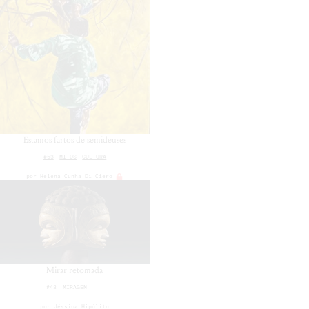
Estamos fartos de semideuses
#53
MITOS
CULTURA
por
Helena Cunha Di Ciero
Mirar retomada
#43
MIRAGEM
por
Jéssica Hipólito