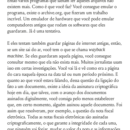
Então vários programas que sabiam ler aqueles arquivos não
existem mais. Como é que você faz? Você consegue emular o
programa, existe o archive.org, que fizeram um trabalho
incrível. Um emulador de hardware que você pode emular
computadores antigos que rodam os softwares que eles
guardaram. Já é uma tentativa.
E eles tentam também guardar páginas de internet antigas, então,
se um site sai do ar, você tem o que se chama
wayback
machine
. Se eles guardaram aquela página, você consegue
consultar mesmo que ela não exista mais. Muitos jornalistas usam
isso em certas investigações. Você vai lá e vê como era a página
do cara naquela época na data tal ou num período próximo. E
quanto ao que você estava falando, dessa questão da ligação do
fato a um documento, existe a ideia da assinatura criptográfica
hoje em dia, que talvez, com o avanço dos documentos
assinados digitalmente, você consiga pelo menos estabelecer
que, em certo momento, alguém assinou aquele documento. Foi
assim que resolveram, por exemplo, a questão da nota fiscal
eletrônica. Todas as notas fiscais eletrônicas são assinadas
criptograficamente, o que garante a integridade de cada uma,
que ninguém vai forjar, mudar o valor da nota e as informações