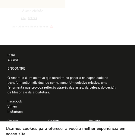
A arte cíclade
#14
BELEZA
por
Alberto Rocha Barros
LOJA
ASSINE
ENCONTRE
O Amarello é um coletivo que acredita no poder e na capacidade de
transformação individual do ser humano. Um coletivo criativo, uma
ferramenta que provoca reflexão através das artes, da beleza, do design,
da filosofia e da arquitetura.
Facebook
Vimeo
Instagram
Cultura
Design
Revista
Educação
Arquitetura
Usamos cookies para oferecer a você a melhor experiência em
Filosofia
Estilo
nosso site.