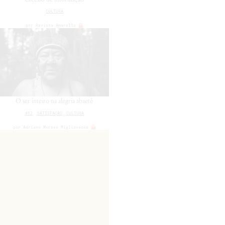
CULTURA
por
Revista Amarello
O ser inteiro na alegria abaeté
#52
SATISFAÇÃO
CULTURA
por
Adriano Moraes Migliavacca