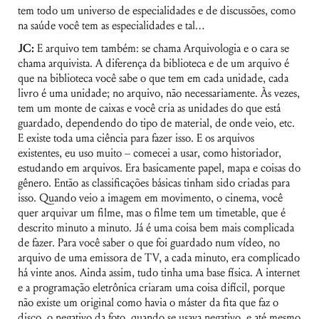
tem todo um universo de especialidades e de discussões, como
na saúde você tem as especialidades e tal…
JC:
E arquivo tem também: se chama Arquivologia e o cara se
chama arquivista. A diferença da biblioteca e de um arquivo é
que na biblioteca você sabe o que tem em cada unidade, cada
livro é uma unidade; no arquivo, não necessariamente. Às vezes,
tem um monte de caixas e você cria as unidades do que está
guardado, dependendo do tipo de material, de onde veio, etc.
E existe toda uma ciência para fazer isso. E os arquivos
existentes, eu uso muito – comecei a usar, como historiador,
estudando em arquivos. Era basicamente papel, mapa e coisas do
gênero. Então as classificações básicas tinham sido criadas para
isso. Quando veio a imagem em movimento, o cinema, você
quer arquivar um filme, mas o filme tem um timetable, que é
descrito minuto a minuto. Já é uma coisa bem mais complicada
de fazer. Para você saber o que foi guardado num vídeo, no
arquivo de uma emissora de TV, a cada minuto, era complicado
há vinte anos. Ainda assim, tudo tinha uma base física. A internet
e a programação eletrônica criaram uma coisa difícil, porque
não existe um original como havia o máster da fita que faz o
disco, o negativo da foto, quando se usava negativo, e até mesmo