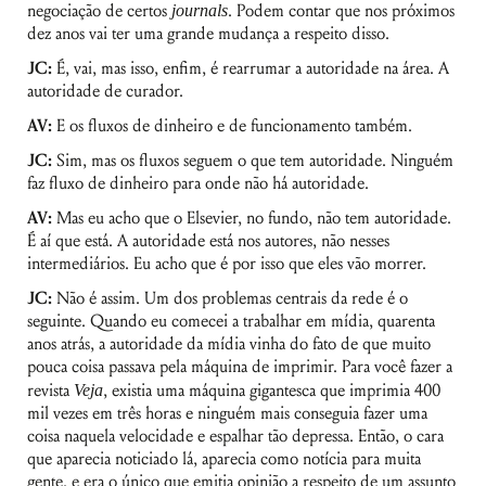
mail
negociação de certos
journals
. Podem contar que nos próximos
dez anos vai ter uma grande mudança a respeito disso.
Senha
JC:
É, vai, mas isso, enfim, é rearrumar a autoridade na área. A
autoridade de curador.
Lembrar-me
AV:
E os fluxos de dinheiro e de funcionamento também.
JC:
Sim, mas os fluxos seguem o que tem autoridade. Ninguém
faz fluxo de dinheiro para onde não há autoridade.
AV:
Mas eu acho que o Elsevier, no fundo, não tem autoridade.
É aí que está. A autoridade está nos autores, não nesses
intermediários. Eu acho que é por isso que eles vão morrer.
JC:
Não é assim. Um dos problemas centrais da rede é o
seguinte. Quando eu comecei a trabalhar em mídia, quarenta
anos atrás, a autoridade da mídia vinha do fato de que muito
pouca coisa passava pela máquina de imprimir. Para você fazer a
revista
Veja
, existia uma máquina gigantesca que imprimia 400
mil vezes em três horas e ninguém mais conseguia fazer uma
coisa naquela velocidade e espalhar tão depressa. Então, o cara
que aparecia noticiado lá, aparecia como notícia para muita
gente, e era o único que emitia opinião a respeito de um assunto