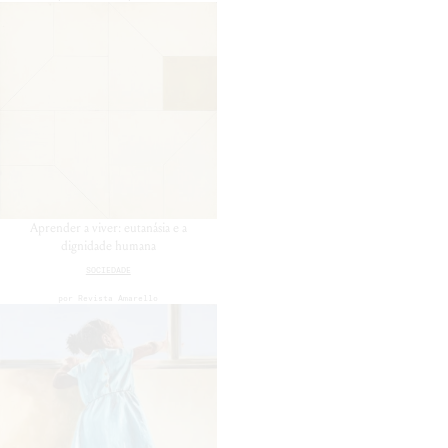
Aprender a viver: eutanásia e a
dignidade humana
SOCIEDADE
por
Revista Amarello