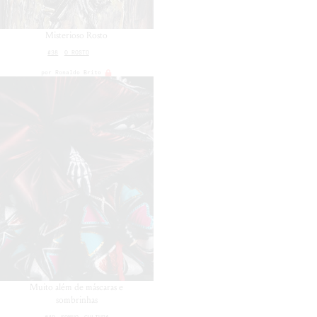
Misterioso Rosto
#38
O ROSTO
por
Ronaldo Brito
Muito além de máscaras e
sombrinhas
#49
SONHO
CULTURA