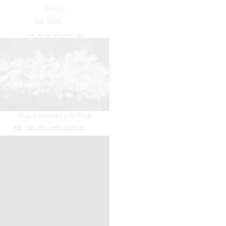
Extacity
#10
FUTURO
por
Marko Brajovic
Viagem pitoresca pelo Brasil
#39
YES, NÓS SOMOS BARROCOS