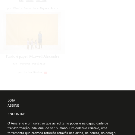
por
Pâmela Carvalho
Mayara Assis
Pardo é papel: Maxwell Alexandre
#37
FUTUROS POSSÍVEIS
por
Luísa Kiefer
LOJA
ASSINE
ENCONTRE
O Amarello é um coletivo que acredita no poder e na capacidade de
transformação individual do ser humano. Um coletivo criativo, uma
ferramenta que provoca reflexão através das artes, da beleza, do design,