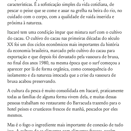
características. É a sofisticação simples da vida cotidiana, de
pescar o peixe que se come e assar na grelha na beira do rio, no
cuidado com o corpo, com a qualidade de vaida inserida e
próxima à natureza.
Itacaré tem uma condição ímpar que mistura surf com o cultivo
do cacau. O cultivo do cacau nas primeiras décadas do século
XX foi um dos ciclos econômicos mais importantes da história
da economia brasileira, marcado pelo cultivo do cacau para
exportação e que depois foi devastado pela vassoura de bruxa,
no final dos anos 1980, na mesma época que o surf começou a
aparecer por lá de forma orgânica, como consequência do
isolamento e da natureza intocada que a crise da vassoura de
bruxa acabou preservando.
A cultura da pesca é muito consolidada em Itacaré, praticamente
todas as famílias de alguma forma vivem dela, e muitas dessas
pessoas trabalham no restaurante do Barracuda trazendo para o
hotel peixes e crustáceos frescos de manhã, pescados por eles
mesmos.
Mas é o fogo o ingrediente mais importante de conexão de tudo
isso. A cultura de se alimentar com alimentos frescos, recém