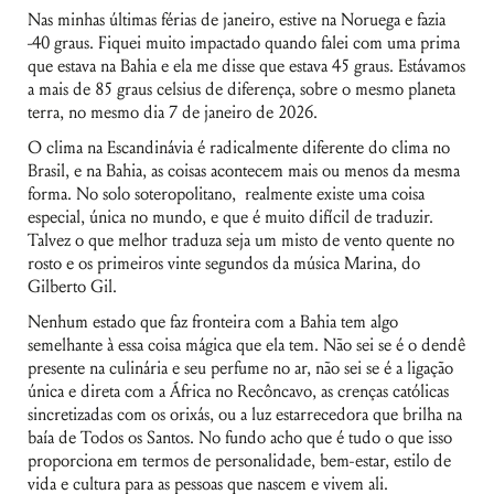
Nas minhas últimas férias de janeiro, estive na Noruega e fazia
-40 graus. Fiquei muito impactado quando falei com uma prima
que estava na Bahia e ela me disse que estava 45 graus. Estávamos
a mais de 85 graus celsius de diferença, sobre o mesmo planeta
terra, no mesmo dia 7 de janeiro de 2026.
O clima na Escandinávia é radicalmente diferente do clima no
Brasil, e na Bahia, as coisas acontecem mais ou menos da mesma
forma. No solo soteropolitano, realmente existe uma coisa
especial, única no mundo, e que é muito difícil de traduzir.
Talvez o que melhor traduza seja um misto de vento quente no
rosto e os primeiros vinte segundos da música Marina, do
Gilberto Gil.
Nenhum estado que faz fronteira com a Bahia tem algo
semelhante à essa coisa mágica que ela tem. Não sei se é o dendê
presente na culinária e seu perfume no ar, não sei se é a ligação
única e direta com a África no Recôncavo, as crenças católicas
sincretizadas com os orixás, ou a luz estarrecedora que brilha na
baía de Todos os Santos. No fundo acho que é tudo o que isso
proporciona em termos de personalidade, bem-estar, estilo de
vida e cultura para as pessoas que nascem e vivem ali.