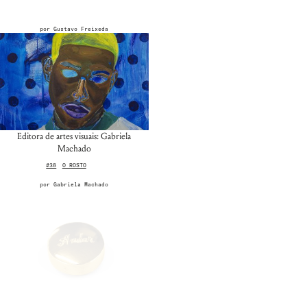
por
Gustavo Freixeda
Editora de artes visuais: Gabriela
Machado
#38
O ROSTO
por
Gabriela Machado