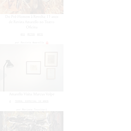
Do Pré-Homem à Revolta: 15 anos
de Revista Amarello no Teatro
Oficina
#53
MITOS
ARTE
por
Revista Amarello
Amarello Visita: Marcus Volpe
#
TERRA: ESPECIAL 10 ANOS
por
Mariana Tassinari