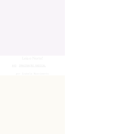
Leia o Norte!
#45
IMAGINAÇÃO RADICAL
por
Izabela Nascimento