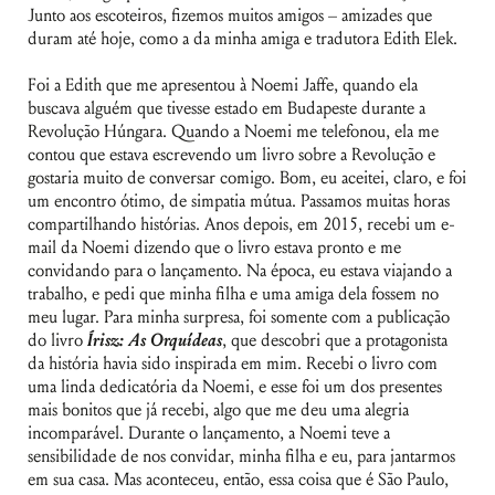
Junto aos escoteiros, fizemos muitos amigos – amizades que
duram até hoje, como a da minha amiga e tradutora Edith Elek.
Foi a Edith que me apresentou à Noemi Jaffe, quando ela
buscava alguém que tivesse estado em Budapeste durante a
Revolução Húngara. Quando a Noemi me telefonou, ela me
contou que estava escrevendo um livro sobre a Revolução e
gostaria muito de conversar comigo. Bom, eu aceitei, claro, e foi
um encontro ótimo, de simpatia mútua. Passamos muitas horas
compartilhando histórias. Anos depois, em 2015, recebi um e-
mail da Noemi dizendo que o livro estava pronto e me
convidando para o lançamento. Na época, eu estava viajando a
trabalho, e pedi que minha filha e uma amiga dela fossem no
meu lugar. Para minha surpresa, foi somente com a publicação
do livro
Írisz: As Orquídeas
, que descobri que a protagonista
da história havia sido inspirada em mim. Recebi o livro com
uma linda dedicatória da Noemi, e esse foi um dos presentes
mais bonitos que já recebi, algo que me deu uma alegria
incomparável. Durante o lançamento, a Noemi teve a
sensibilidade de nos convidar, minha filha e eu, para jantarmos
em sua casa. Mas aconteceu, então, essa coisa que é São Paulo,