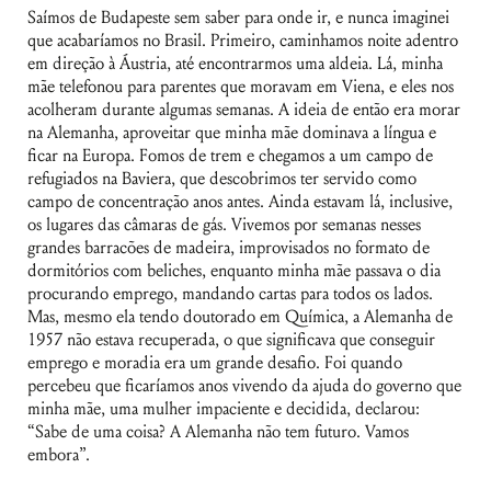
Saímos de Budapeste sem saber para onde ir, e nunca imaginei
que acabaríamos no Brasil. Primeiro, caminhamos noite adentro
em direção à Áustria, até encontrarmos uma aldeia. Lá, minha
mãe telefonou para parentes que moravam em Viena, e eles nos
acolheram durante algumas semanas. A ideia de então era morar
na Alemanha, aproveitar que minha mãe dominava a língua e
ficar na Europa. Fomos de trem e chegamos a um campo de
refugiados na Baviera, que descobrimos ter servido como
campo de concentração anos antes. Ainda estavam lá, inclusive,
os lugares das câmaras de gás. Vivemos por semanas nesses
grandes barracões de madeira, improvisados no formato de
dormitórios com beliches, enquanto minha mãe passava o dia
procurando emprego, mandando cartas para todos os lados.
Mas, mesmo ela tendo doutorado em Química, a Alemanha de
1957 não estava recuperada, o que significava que conseguir
emprego e moradia era um grande desafio. Foi quando
percebeu que ficaríamos anos vivendo da ajuda do governo que
minha mãe, uma mulher impaciente e decidida, declarou:
“Sabe de uma coisa? A Alemanha não tem futuro. Vamos
embora”.