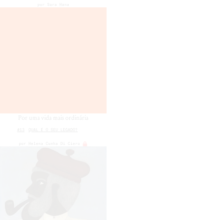
por
Sara Hana
Por uma vida mais ordinária
#13
QUAL É O SEU LEGADO?
por
Helena Cunha Di Ciero