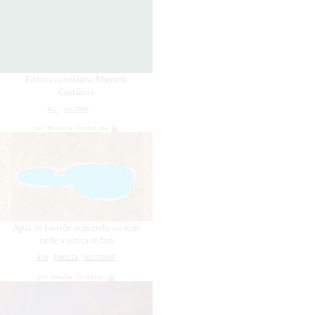
Editora convidada: Manuela
Costalima
#21
SOLIDÃO
por
Manuela Costalima
Água de barrela: mais cedo ou mais
tarde a justiça se fará
#50
FAMÍLIA
SOCIEDADE
por
Pâmela Carvalho