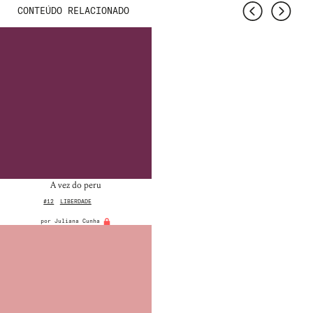
CONTEÚDO RELACIONADO
A vez do peru
#12
LIBERDADE
por
Juliana Cunha