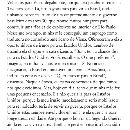
Voltamos para Viena ilegalmente, porque era proibido retornar.
Tivemos sorte. Lá, nos registramos para vir ao Brasil, onde
tínhamos parentes, fruto de um empreendimento do governo
brasileiro dos anos 30, que trouxe muitos húngaros para
construir uma fábrica de explosivos no interior de São Paulo.
Nesse meio-tempo, minha mãe conseguiu um emprego como
tradutora no consulado americano de Viena. Ofereceram a ela a
oportunidade de irmos para os Estados Unidos. Lembro de
quando ela chegou em casa dizendo: “Bom, tem a chance de ir
para os Estados Unidos. Vocês escolhem. O que preferem?”.
Imagina, eu tinha 15 anos, e meu irmão, 18. No nosso
imaginário, o Brasil era uma aventura, com a Amazônia, os
índios, as cobras e a selva. “Queremos ir para o Brasil”,
dissemos. Naquela época, eu estava convencida de que fomos
nós que decidimos. Mas, hoje em dia, acho que minha mãe fez
uma pequena encenação. Ela não queria ir para os Estados
Unidos, porque lá meu irmão imediatamente seria mobilizado
para ser soldado, teria de servir na guerra, porque os Estados
Unidos estão sempre envolvidos em uma, e ela queria ir para
longe dessa realidade. Até porque o horror da Segunda Guerra
ainda estava vivo na nossa família, e perder o marido havia sido