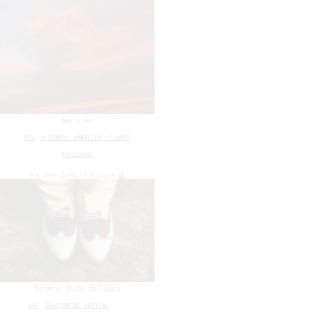
Ser o ser
#51
O HOMEM: AMARELLO 15 ANOS
SOCIEDADE
por
José Ernesto Bologna
Polivox: Índio da Cuíca
#45
IMAGINAÇÃO RADICAL