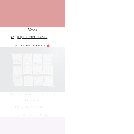
Votos
#7
O QUE É PARA SEMPRE?
por
Carlos Andreazza
Amarello Visita: Ómana e suas
rendeiras
#44
O QUE ME FALTA
por
Helena Kussik