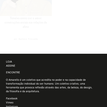
Tensões entre cor e amor:
construções sociais nas relações de
afeto
por
Gustavo Freixeda
LOJA
ASSINE
ENCONTRE
O Amarello é um coletivo que acredita no poder e na capacidade de
transformação individual do ser humano. Um coletivo criativo, uma
ferramenta que provoca reflexão através das artes, da beleza, do design,
da filosofia e da arquitetura.
Facebook
Vimeo
Instagram