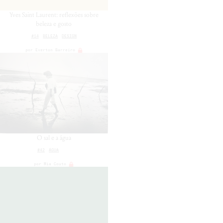
Yves Saint Laurent: reflexões sobre
beleza e gosto
#14
BELEZA
DESIGN
por
Everton Barreiro
O sal e a água
#42
ÁGUA
por
Mia Couto