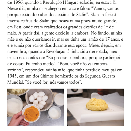
de 1956, quando a Revolução Húngara eclodiu, eu estava lá.
Nesse dia, minha mãe chegou em casa e falou: “Vamos, vamos,
porque estão derrubando a estátua de Stalin”. Ela se referia à
imensa estátua de Stalin que ficava numa praça muito grande,
em Pest, onde eram realizados os grandes desfiles de 1º de
maio. A partir daí, a gente decidiu ir embora. No fundo, minha
mãe e eu não queríamos ir, mas eu tinha um irmão de 17 anos, e
ele sumia por vários dias durante essa época. Meses depois, em
novembro, quando a Revolução já tinha sido derrotada, meu
irmão nos confessou: “Eu preciso ir embora, porque participei
de coisas. Eu tenho medo”. “Bom, você não vai embora
sozinho”, respondeu minha mãe, que tinha perdido meu pai em
1945, em um dos últimos bombardeios da Segunda Guerra
Mundial. “Se você for, nós vamos todos”.