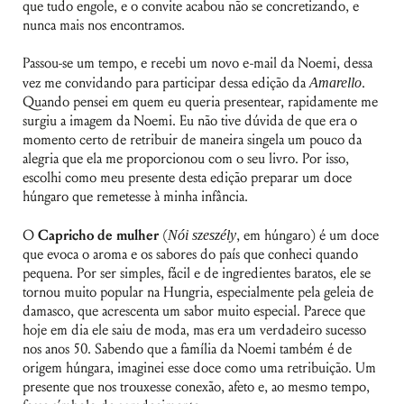
que tudo engole, e o convite acabou não se concretizando, e
nunca mais nos encontramos.
Passou-se um tempo, e recebi um novo e-mail da Noemi, dessa
vez me convidando para participar dessa edição da
Amarello
.
Quando pensei em quem eu queria presentear, rapidamente me
surgiu a imagem da Noemi. Eu não tive dúvida de que era o
momento certo de retribuir de maneira singela um pouco da
alegria que ela me proporcionou com o seu livro. Por isso,
escolhi como meu presente desta edição preparar um doce
húngaro que remetesse à minha infância.
O
Capricho de mulher
(
Nói szeszély
, em húngaro) é um doce
que evoca o aroma e os sabores do país que conheci quando
pequena. Por ser simples, fácil e de ingredientes baratos, ele se
tornou muito popular na Hungria, especialmente pela geleia de
damasco, que acrescenta um sabor muito especial. Parece que
hoje em dia ele saiu de moda, mas era um verdadeiro sucesso
nos anos 50. Sabendo que a família da Noemi também é de
origem húngara, imaginei esse doce como uma retribuição. Um
presente que nos trouxesse conexão, afeto e, ao mesmo tempo,