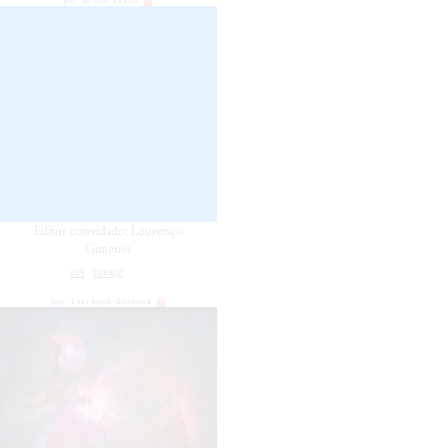
Editor convidado: Lourenço
Gimenes
#25
ESPAÇO
por
Lourenço Gimenes