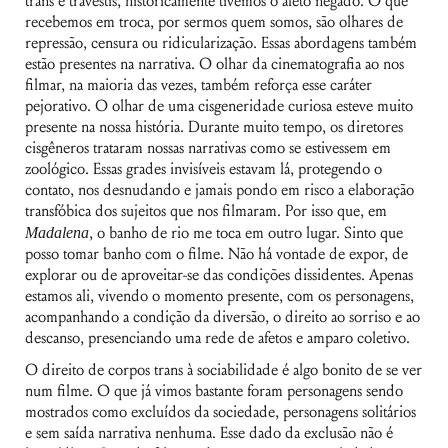
trans e travestis, historicamente tivemos o afeto negado. O que
recebemos em troca, por sermos quem somos, são olhares de
repressão, censura ou ridicularização. Essas abordagens também
estão presentes na narrativa. O olhar da cinematografia ao nos
filmar, na maioria das vezes, também reforça esse caráter
pejorativo. O olhar de uma cisgeneridade curiosa esteve muito
presente na nossa história. Durante muito tempo, os diretores
cisgêneros trataram nossas narrativas como se estivessem em
zoológico. Essas grades invisíveis estavam lá, protegendo o
contato, nos desnudando e jamais pondo em risco a elaboração
transfóbica dos sujeitos que nos filmaram. Por isso que, em
Madalena
, o banho de rio me toca em outro lugar. Sinto que
posso tomar banho com o filme. Não há vontade de expor, de
explorar ou de aproveitar-se das condições dissidentes. Apenas
estamos ali, vivendo o momento presente, com os personagens,
acompanhando a condição da diversão, o direito ao sorriso e ao
descanso, presenciando uma rede de afetos e amparo coletivo.
O direito de corpos trans à sociabilidade é algo bonito de se ver
num filme. O que já vimos bastante foram personagens sendo
mostrados como excluídos da sociedade, personagens solitários
e sem saída narrativa nenhuma. Esse dado da exclusão não é