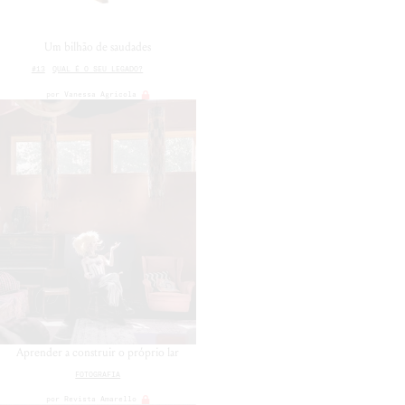
Um bilhão de saudades
#13
QUAL É O SEU LEGADO?
por
Vanessa Agricola
Aprender a construir o próprio lar
FOTOGRAFIA
por
Revista Amarello