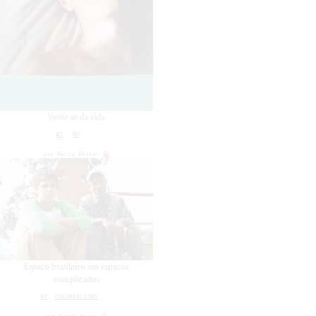
Vestir-se da vida
#2
NU
por
Nuria Basker
Espaço brasileiro em espaços
complicados
#4
COLONIALISMO
por
Bruno Pesca