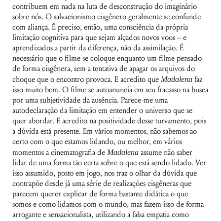
contribuem em nada na luta de desconstrução do imaginário
sobre nós. O salvacionismo cisgênero geralmente se confunde
com aliança. É preciso, então, uma consciência da própria
limitação cognitiva para que sejam alçados novos voos – e
aprendizados a partir da diferença, não da assimilação. É
necessário que o filme se coloque enquanto um filme pensado
de forma cisgênera, sem a tentativa de apagar os arquivos do
choque que o encontro provoca. E acredito que
Madalena
faz
isso muito bem. O filme se autoanuncia em seu fracasso na busca
por uma subjetividade da ausência. Parece-me uma
autodeclaração da limitação em entender o universo que se
quer abordar. E acredito na positividade desse turvamento, pois
a dúvida está presente. Em vários momentos, não sabemos ao
certo com o que estamos lidando, ou melhor, em vários
momentos a cinematografia de
Madalena
assume não saber
lidar de uma forma tão certa sobre o que está sendo lidado. Ver
isso assumido, posto em jogo, nos traz o olhar da dúvida que
contrapõe desde já uma série de realizações cisgêneras que
parecem querer explicar de forma bastante didática o que
somos e como lidamos com o mundo, mas fazem isso de forma
arrogante e sensacionalista, utilizando a falsa empatia como