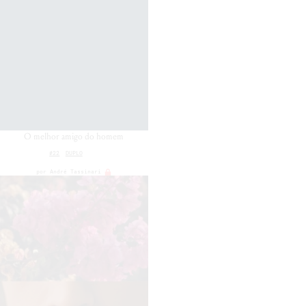
O melhor amigo do homem
#22
DUPLO
por
André Tassinari