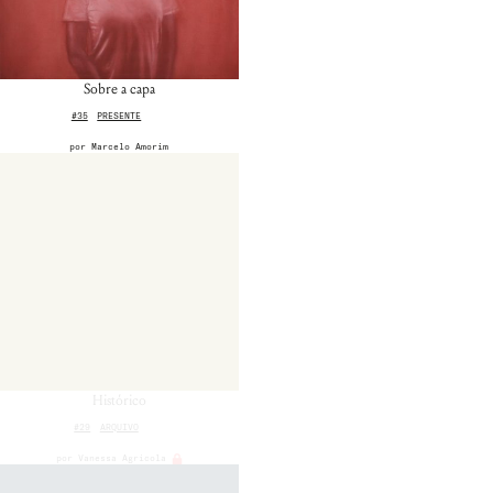
Sobre a capa
#35
PRESENTE
por
Marcelo Amorim
Histórico
#29
ARQUIVO
por
Vanessa Agricola