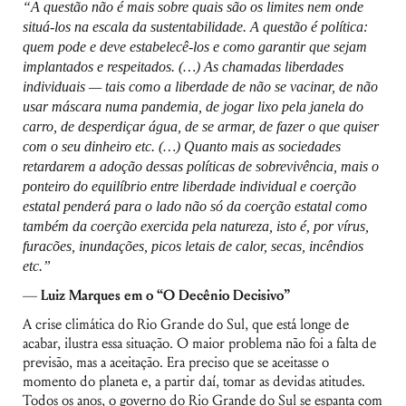
“A questão não é mais sobre quais são os limites nem onde
situá-los na escala da sustentabilidade. A questão é política:
quem pode e deve estabelecê-los e como garantir que sejam
implantados e respeitados. (…) As chamadas liberdades
individuais — tais como a liberdade de não se vacinar, de não
usar máscara numa pandemia, de jogar lixo pela janela do
carro, de desperdiçar água, de se armar, de fazer o que quiser
com o seu dinheiro etc. (…) Quanto mais as sociedades
retardarem a adoção dessas políticas de sobrevivência, mais o
ponteiro do equilíbrio entre liberdade individual e coerção
estatal penderá para o lado não só da coerção estatal como
também da coerção exercida pela natureza, isto é, por vírus,
furacões, inundações, picos letais de calor, secas, incêndios
etc.”
—
Luiz Marques em o “O Decênio Decisivo”
A crise climática do Rio Grande do Sul, que está longe de
acabar, ilustra essa situação. O maior problema não foi a falta de
previsão, mas a aceitação. Era preciso que se aceitasse o
momento do planeta e, a partir daí, tomar as devidas atitudes.
Todos os anos, o governo do Rio Grande do Sul se espanta com