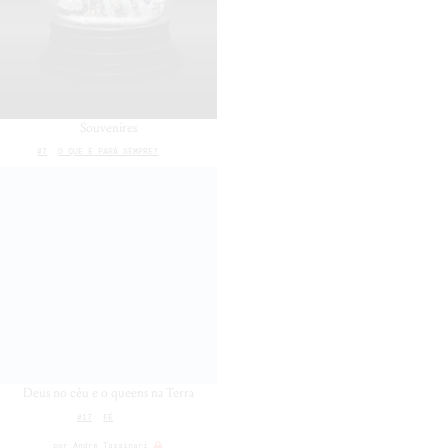
Souvenires
#7
O QUE É PARA SEMPRE?
Deus no céu e o queens na Terra
#17
FÉ
por
André Tassinari