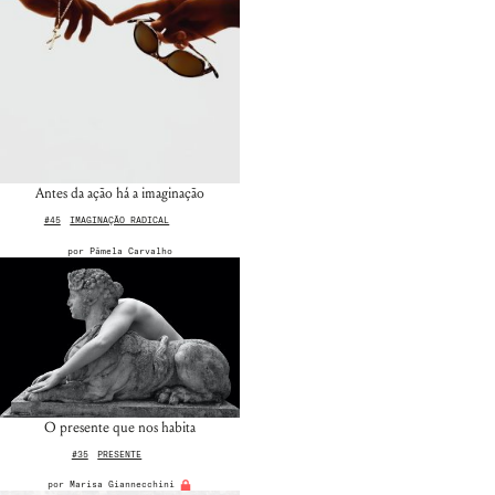
Antes da ação há a imaginação
#45
IMAGINAÇÃO RADICAL
por
Pâmela Carvalho
O presente que nos habita
#35
PRESENTE
por
Marisa Giannecchini