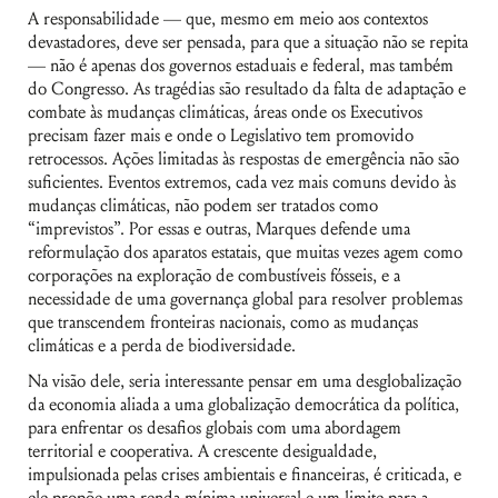
A responsabilidade — que, mesmo em meio aos contextos
devastadores, deve ser pensada, para que a situação não se repita
— não é apenas dos governos estaduais e federal, mas também
do Congresso. As tragédias são resultado da falta de adaptação e
combate às mudanças climáticas, áreas onde os Executivos
precisam fazer mais e onde o Legislativo tem promovido
retrocessos. Ações limitadas às respostas de emergência não são
suficientes. Eventos extremos, cada vez mais comuns devido às
mudanças climáticas, não podem ser tratados como
“imprevistos”. Por essas e outras, Marques defende uma
reformulação dos aparatos estatais, que muitas vezes agem como
corporações na exploração de combustíveis fósseis, e a
necessidade de uma governança global para resolver problemas
que transcendem fronteiras nacionais, como as mudanças
climáticas e a perda de biodiversidade.
Na visão dele, seria interessante pensar em uma desglobalização
da economia aliada a uma globalização democrática da política,
para enfrentar os desafios globais com uma abordagem
territorial e cooperativa. A crescente desigualdade,
impulsionada pelas crises ambientais e financeiras, é criticada, e
ele propõe uma renda mínima universal e um limite para a