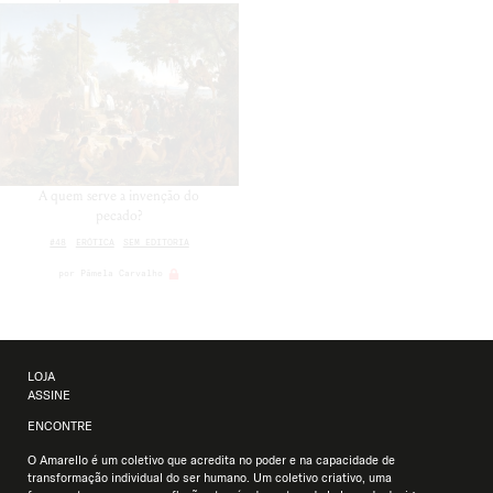
A quem serve a invenção do
pecado?
#48
ERÓTICA
SEM EDITORIA
por
Pâmela Carvalho
LOJA
ASSINE
ENCONTRE
O Amarello é um coletivo que acredita no poder e na capacidade de
transformação individual do ser humano. Um coletivo criativo, uma