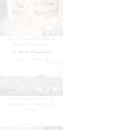
Amarello Visita: Anália Moraes e
Fernanda Pompermayer
#50
FAMÍLIA
AMARELLO VISITA
por
Gustavo Freixeda
Martelo, bigorna e estribo: por
dentro das novas entrevistas do
Escuta
por
Francisco Bley