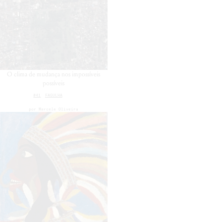
O clima de mudança nos impossíveis
possíveis
#41
FAGULHA
por
Marcele Oliveira