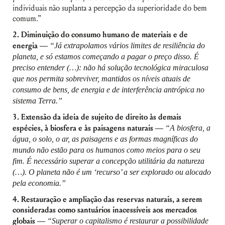
individuais não suplanta a percepção da superioridade do bem
comum.”
2. Diminuição do consumo humano de materiais e de
energia —
“Já extrapolamos vários limites de resiliência do
planeta, e só estamos começando a pagar o preço disso. É
preciso entender (…): não há solução tecnológica miraculosa
que nos permita sobreviver, mantidos os níveis atuais de
consumo de bens, de energia e de interferência antrópica no
sistema Terra.”
3. Extensão da ideia de sujeito de direito às demais
espécies, à biosfera e às paisagens naturais —
“A biosfera, a
água, o solo, o ar, as paisagens e as formas magníficas do
Nome de usuário ou endereço de e-
mundo não estão para os humanos como meios para o seu
mail
fim. É necessário superar a concepção utilitária da natureza
(…). O planeta não é um ‘recurso’ a ser explorado ou alocado
pela economia.”
Senha
Lembrar-me
4. Restauração e ampliação das reservas naturais, a serem
consideradas como santuários inacessíveis aos mercados
globais —
“Superar o capitalismo é restaurar a possibilidade