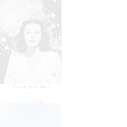
Ócio criativo sem limites
#24
PAUSA
por
Jair Peres