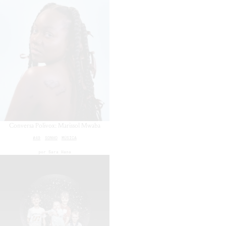
Conversa Polivox: Marissol Mwaba
#49
SONHO
MÚSICA
por
Sara Hana