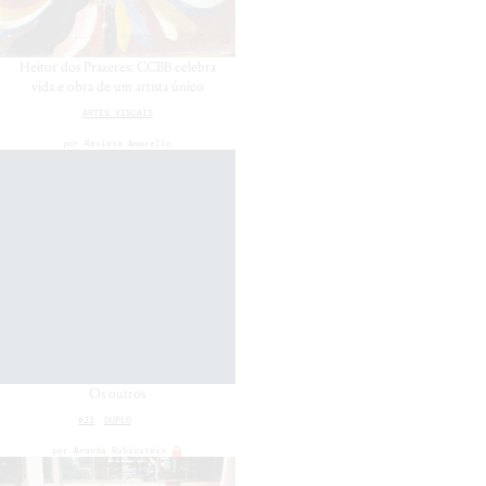
Heitor dos Prazeres: CCBB celebra
vida e obra de um artista único
ARTES VISUAIS
por
Revista Amarello
Os outros
#22
DUPLO
por
Ananda Rubinstein