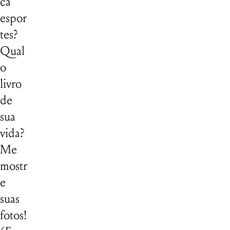
ca
espor
tes?
Qual
o
livro
de
sua
vida?
Me
mostr
e
suas
fotos!