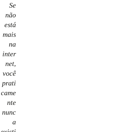
Se
não
está
mais
na
inter
net,
você
prati
came
nte
nunc
a
existi