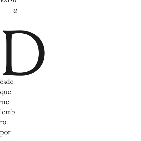
u
D
esde
que
me
lemb
ro
por