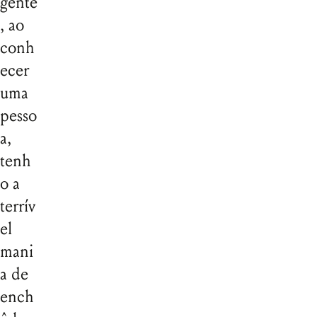
gente
, ao
conh
ecer
uma
pesso
a,
tenh
o a
terrív
el
mani
a de
ench