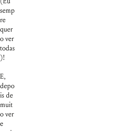
(Eu
semp
re
quer
o ver
todas
)!
E,
depo
is de
muit
o ver
e