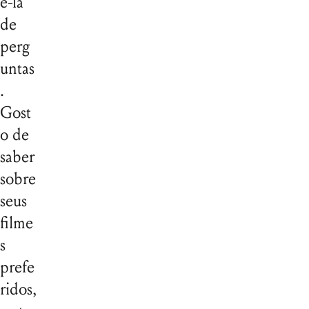
ê-la
de
perg
untas
.
Gost
o de
saber
sobre
seus
filme
s
prefe
ridos,