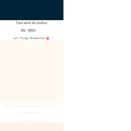
Uma série de sonhos
#22
DUPLO
por
Thiago Blumenthal
Editor convidado: Alexandre Villares
#27
PERSPECTIVAS
por
Alexandre Villares