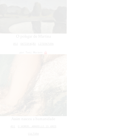
O polegar de Martina
#52
SATISFAÇÃO
LITERATURA
por
Toni Moraes
Assim nasceu a humanidade
#51
O HOMEM: AMARELLO 15 ANOS
CULTURA