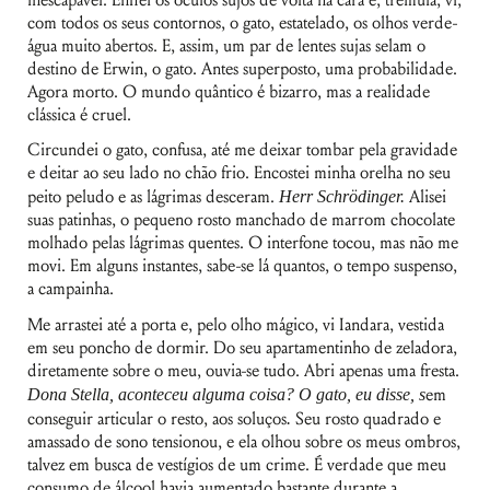
inescapável. Enfiei os óculos sujos de volta na cara e, trêmula, vi,
com todos os seus contornos, o gato, estatelado, os olhos verde-
água muito abertos. E, assim, um par de lentes sujas selam o
destino de Erwin, o gato. Antes superposto, uma probabilidade.
Agora morto. O mundo quântico é bizarro, mas a realidade
clássica é cruel.
Circundei o gato, confusa, até me deixar tombar pela gravidade
e deitar ao seu lado no chão frio. Encostei minha orelha no seu
peito peludo e as lágrimas desceram.
Herr Schrödinger.
Alisei
suas patinhas, o pequeno rosto manchado de marrom chocolate
molhado pelas lágrimas quentes. O interfone tocou, mas não me
movi. Em alguns instantes, sabe-se lá quantos, o tempo suspenso,
a campainha.
Me arrastei até a porta e, pelo olho mágico, vi Iandara, vestida
em seu poncho de dormir. Do seu apartamentinho de zeladora,
diretamente sobre o meu, ouvia-se tudo. Abri apenas uma fresta.
Dona Stella, aconteceu alguma coisa?
O gato, eu disse, s
em
conseguir articular o resto, aos soluços
.
Seu rosto quadrado e
amassado de sono tensionou, e ela olhou sobre os meus ombros,
talvez em busca de vestígios de um crime. É verdade que meu
consumo de álcool havia aumentado bastante durante a