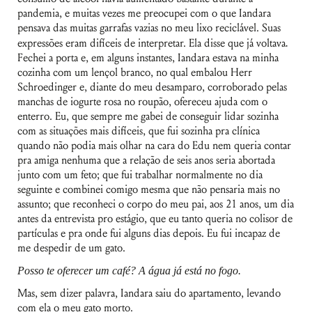
pandemia, e muitas vezes me preocupei com o que Iandara
pensava das muitas garrafas vazias no meu lixo reciclável. Suas
expressões eram difíceis de interpretar. Ela disse que já voltava
.
Fechei a porta e, em alguns instantes, Iandara estava na minha
cozinha com um lençol branco, no qual embalou Herr
Schroedinger e, diante do meu desamparo, corroborado pelas
manchas de iogurte rosa no roupão, ofereceu ajuda com o
enterro. Eu, que sempre me gabei de conseguir lidar sozinha
com as situações mais difíceis, que fui sozinha pra clínica
quando não podia mais olhar na cara do Edu nem queria contar
pra amiga nenhuma que a relação de seis anos seria abortada
junto com um feto; que fui trabalhar normalmente no dia
seguinte e combinei comigo mesma que não pensaria mais no
assunto; que reconheci o corpo do meu pai, aos 21 anos, um dia
antes da entrevista pro estágio, que eu tanto queria no colisor de
partículas e pra onde fui alguns dias depois. Eu fui incapaz de
me despedir de um gato.
Posso te oferecer um café? A água já está no fogo.
Mas, sem dizer palavra, Iandara saiu do apartamento, levando
com ela o meu gato morto.