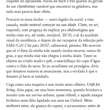
coquetel de alprazolam, florais de Bach e três quartos da garrafa
de um
chardonnay
razoável que encontrei na geladeira, mas
nada mais parecia fazer efeito.
Procurei os meus óculos — outro legado da covid: a vista
cansada,
muito natural começar na sua idade
.
Claro, eu sei
,
respondi, com preguiça de explicar pra oftalmologista que
minha visão era, até então, invejável, 20/10, a tal da acuidade
visual de excelência, e depois de me recuperar da infecção pelo
SARS-CoV-2 foi para 20/67, subnormal, péssima. Me ocorreu
que só vi fotos da minha mãe usando óculos escuros, nunca de
grau, e que minha mãe não chegou à minha idade. Tateei os
objetos no criado mudo e paft, o estardalhaço do copo d’água
contra o chão de tacos. Se eu acreditasse em presságios, diria
que desastres maiores se anunciavam, mas a verdade é que o
desastre já havia se instalado.
Cega como uma toupeira e sem muito senso olfativo.
Unfit for
living
, dizia papai, em seus bons momentos, quando brindava o
mundo com seu sorriso sedutor, quase infantil, e aquele sotaque
britânico meio falso lapidado nos anos em Oxford.
Meus
melhores anos
, ele gostava de repetir, e acrescentava:
antes de