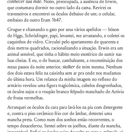
conhecer sua mãe
. Notei, preocupada, a ausência de Erwin,
que costumava dormir no outro lado da cama. Revirei os
travesseiros e encontrei os óculos debaixo de um; o celular,
embaixo de outro Eram 3h47.
Grogue e chamando o gato por seus vários apelidos — bóson
de Hggs, Schrödinger, papi, levantei, me arrastando, e coletei os
caquinhos de vidro. Circulei pelo apartamento de quarenta e
dois metros quadrados, racionalizando a situação. Erwin era um
animal sensível, que tinha o hábito meio esotérico de sumir nas
luas cheias. E eu, o de buscar, cambaleante, a reconstituição dos
meus passos da noite anterior,
stalker
de mim mesma. Nenhum
dos dois estava feliz na caixinha sem ar pra onde nos mudamos
de última hora. Um relance da minha imagem no reflexo do
armário revelou uma figura tragicômica, cabelos desgrenhados,
os óculos sujos e o roupão branco felpudo manchado de Activia
de frutas vermelhas.
Arranquei os óculos da cara para lavá-los na pia com detergente
e, contra o piso cerâmico frio cor de âmbar, detectei uma
mancha preta. Como num dos sonhos então recorrentes, o
tempo desacelerou. Sentei sobre os joelhos, diante da mancha,