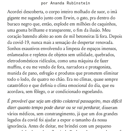
por
Ananda Rubinstein
Acordei descoberta, o corpo inteiro molhado de suor, o imã
gigante me sugando junto com Erwin, o gato, pra dentro do
buraco negro que, então, explode em milhões de caquinhos,
uma gosma brilhante e transparente, o fim da ilusão. Meu
coração batendo afoito ao som de mil betoneiras lá fora. Depois
da covid-19, nunca mais a sensação de despertar renovada.
Sonhos exaustivos envolvendo a limpeza de espaços imensos,
enlameados e repletos de objetos sem utilidade, quebrados,
eletrodomésticos ridículos, como uma máquina de fazer
muffins, e eu me vendo de fora, narradora e protagonista,
munida de pano, esfregão e produtos que prometem eliminar
todo o lodo, de quatro no chão. Era no clímax, quase sempre
catastrófico e que definia o clima emocional do dia, que eu
acordava, sem fôlego, o ar condicionado esgoelando.
É provável que seja um efeito colateral passageiro, mas difícil
dizer quanto tempo pode durar ou se vai perdurar,
disseram
vários médicos, sem constrangimento, já que um dos grandes
legados da covid foi ajudar a expor o tamanho da nossa
ignorância. Antes de deitar, me brindei com um pequeno