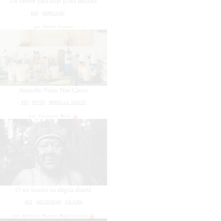
De ontem para hoje já era amanhã
#40
DEMOLIÇÃO
por
Pedro França
Amarello Visita: Nati Canto
#53
MITOS
AMARELLO VISITA
por
Tálisson Melo
O ser inteiro na alegria abaeté
#52
SATISFAÇÃO
CULTURA
por
Adriano Moraes Migliavacca