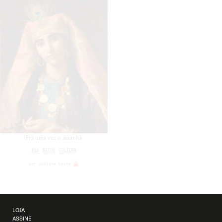
Era uma vez o amanhã
#53
MITOS
CULTURA
por
Juliana Leite
LOJA
ASSINE