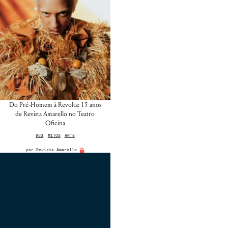
Do Pré-Homem à Revolta: 15 anos
de Revista Amarello no Teatro
Oficina
#53
MITOS
ARTE
por
Revista Amarello