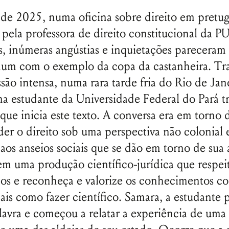
de 2025, numa oficina sobre direito em pretu
pela professora de direito constitucional da P
s, inúmeras angústias e inquietações parecera
um com o exemplo da copa da castanheira. Tra
são intensa, numa rara tarde fria do Rio de Jan
 estudante da Universidade Federal do Pará t
 que inicia este texto. A conversa era em torno
r o direito sob uma perspectiva não colonial e
aos anseios sociais que se dão em torno de sua 
m uma produção científico-jurídica que respei
icos e reconheça e valorize os conhecimentos c
nais como fazer científico. Samara, a estudante 
lavra e começou a relatar a experiência de uma