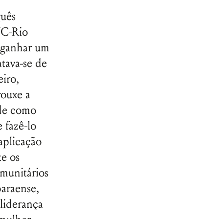
guês
UC-Rio
m ganhar um
tava-se de
eiro,
rouxe a
 de como
 fazê-lo
aplicação
te os
omunitários
paraense,
 liderança