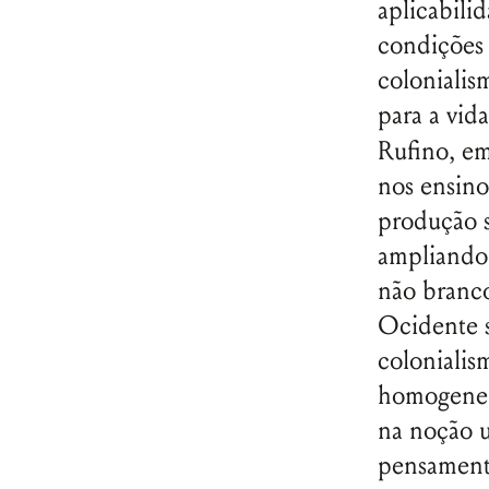
aplicabilid
condições 
colonialis
para a vid
Rufino, e
nos ensino
produção s
ampliando 
não branc
Ocidente s
colonialis
homogeneiz
na noção un
pensamento