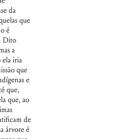
de
ase da
quelas que
ão é
. Dito
mas a
ela iria
issão que
ndígenas e
té que,
ela que, ao
simas
tificam de
sa árvore é