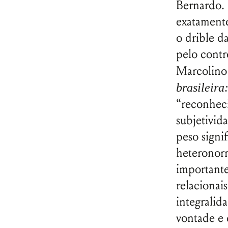
Bernardo. 
exatamente
o drible d
pelo contr
Marcolin
brasileira
“reconheci
subjetivid
peso signi
heteronor
importante
relacionai
integralid
vontade e 