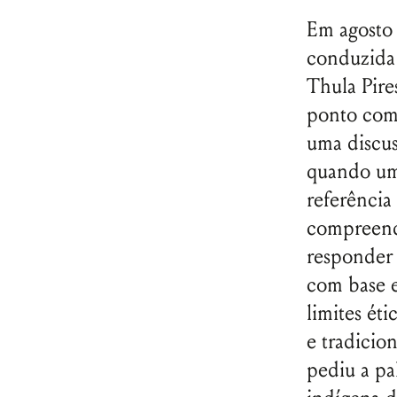
Em agosto 
conduzida 
Thula Pire
ponto com
uma discus
quando uma
referência
compreende
responder 
com base e
limites ét
e tradicio
pediu a pa