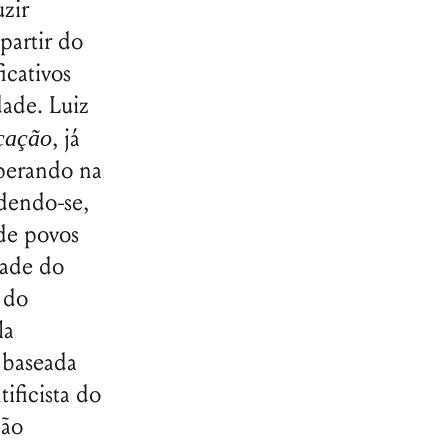
uzir
partir do
icativos
dade. Luiz
, já
cação
operando na
ndendo-se,
 de povos
dade do
 do
la
 baseada
tificista do
São