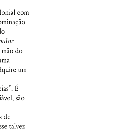
lonial com
dominação
lo
pular
r mão do
 uma
adquire um
ias”. É
ável, são
s de
se talvez