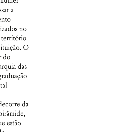
 mulher
ssar a
ento
lizados no
território
tituição. O
r do
rquia das
 graduação
tal
decorre da
pirâmide,
ue estão