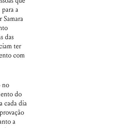
essoas que
 para a
or Samara
nto
as das
ciam ter
mento com
o no
mento do
a cada dia
aprovação
anto a