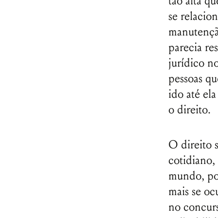
tão alta q
se relacio
manutenção
parecia re
jurídico n
pessoas qu
ido até el
o direito.
O direito 
cotidiano
mundo, pos
mais se o
no concurs