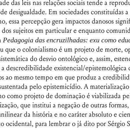
ade das leis nas relações sociais tende a reprod
de desigualdade. Em sociedades constituídas a 
mo, essa percepção gera impactos danosos signif
a dos sujeitos em particular e enquanto comuni
m
Pedagogia das encruzilhadas: exu como edu
u que o colonialismo é um projeto de morte, 
istemática do desvio ontológico e, assim, este
a descredibilidade existencial/epistemológica
os ao mesmo tempo em que produz a credibili
ustentada pelo epistemicídio. A materialização
mo como projeto de dominação é viabilizada pe
ação, que institui a negação de outras formas,
ilinear da história e no caráter absoluto e cien
 ocidental, para lembrar o já dito por Sérgio 