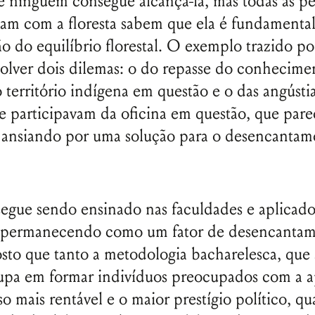
ue ninguém consegue alcançá-la, mas todas as p
Senha
nam com a floresta sabem que ela é fundamental
Lembrar-me
 do equilíbrio florestal. O exemplo trazido p
solver dois dilemas: o do repasse do conhecime
o território indígena em questão e o das angústi
e participavam da oficina em questão, que pare
a ansiando por uma solução para o desencanta
segue sendo ensinado nas faculdades e aplicad
, permanecendo como um fator de desencanta
to que tanto a metodologia bacharelesca, que 
cupa em formar indivíduos preocupados com a 
o mais rentável e o maior prestígio político, qu