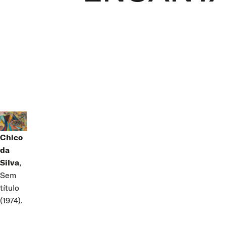
Chico
da
Silva
,
Sem
título
(1974).