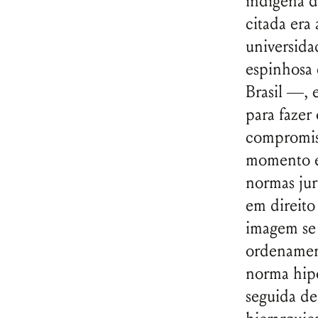
indígena d
citada era
universida
espinhosa 
Brasil —, e
para fazer
compromiss
momento em
normas jur
em direito
imagem se 
ordenament
norma hipo
seguida de