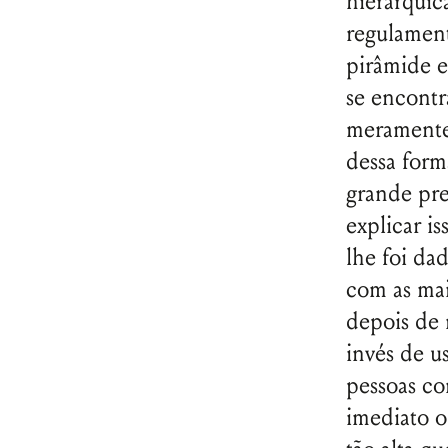
hierarquic
regulament
pirâmide e
se encontr
meramente 
dessa form
grande pre
explicar i
lhe foi da
com as mai
depois de 
invés de u
pessoas co
imediato o 