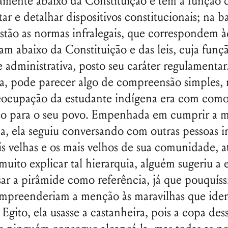
amente abaixo da Constituição e têm a função 
ar e detalhar dispositivos constitucionais; na b
stão as normas infralegais, que correspondem à
am abaixo da Constituição e das leis, cuja funç
administrativa, posto seu caráter regulamentar
a, pode parecer algo de compreensão simples, 
ocupação da estudante indígena era com como 
sso para o seu povo. Empenhada em cumprir a m
da, ela seguiu conversando com outras pessoas i
s velhas e os mais velhos de sua comunidade, a
muito explicar tal hierarquia, alguém sugeriu a 
sar a pirâmide como referência, já que pouquís
Nome de usuário ou endereço de e-
mpreenderiam a menção às maravilhas que iden
mail
Egito, ela usasse a castanheira, pois a copa des