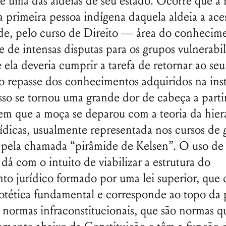
e uma das aldeias de seu estado. Ocorre que a
 a primeira pessoa indígena daquela aldeia a ace
de, pelo curso de Direito — área do conhecim
e de intensas disputas para os grupos vulnerabi
 ela deveria cumprir a tarefa de retornar ao seu 
 o repasse dos conhecimentos adquiridos na ins
o se tornou uma grande dor de cabeça a parti
 que a moça se deparou com a teoria da hiera
ídicas, usualmente representada nos cursos de
 pela chamada “pirâmide de Kelsen”. O uso de 
dá com o intuito de viabilizar a estrutura do
o jurídico formado por uma lei superior, que 
tética fundamental e corresponde ao topo da 
 normas infraconstitucionais, que são normas q