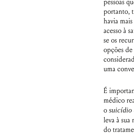
pessoas qu
portanto, 
havia mais
acesso à sa
se os recu
opções de 
considerad
uma conve
É important
médico rea
o
suicídio 
leva à sua
do tratam