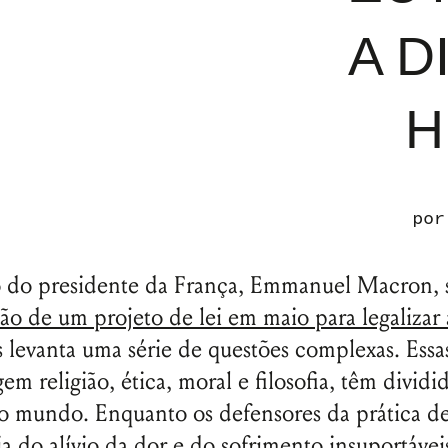
A D
H
po
 do presidente da França, Emmanuel Macron,
ão de um projeto de lei em maio para legalizar 
s levanta uma série de questões complexas. Essa
em religião, ética, moral e filosofia, têm dividi
o mundo. Enquanto os defensores da prática d
a do alívio da dor e do sofrimento insuportávei