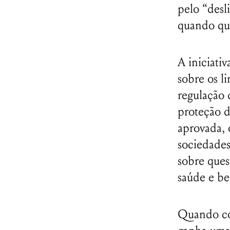
pelo “desl
quando qu
A iniciati
sobre os l
regulação 
proteção d
aprovada, 
sociedades
sobre ques
saúde e be
Quando con