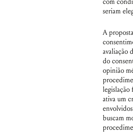
com condiç
seriam ele
A proposta
consentime
avaliação 
do consen
opinião mé
procedimen
legislação 
ativa um c
envolvidos
buscam mor
procedime