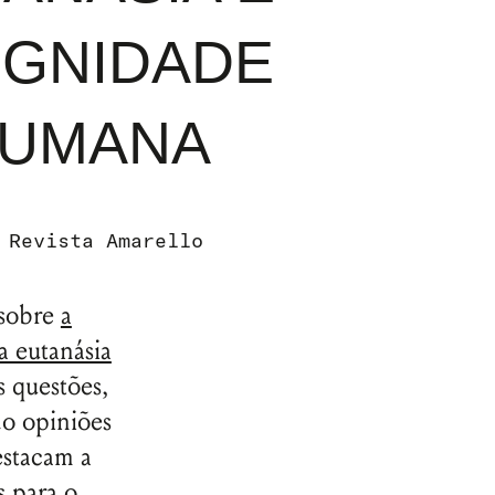
IGNIDADE
UMANA
r
Revista Amarello
 sobre
a
a eutanásia
s questões,
do opiniões
estacam a
s para o