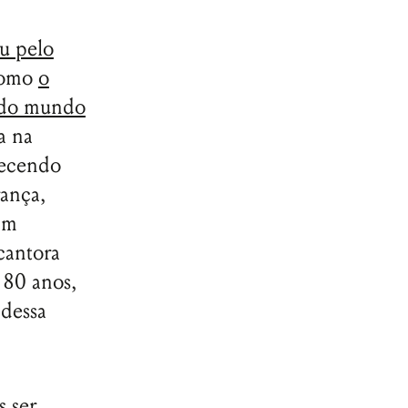
u pelo
 como
o
r do mundo
a na
recendo
rança,
am
cantora
 80 anos,
dessa
s ser