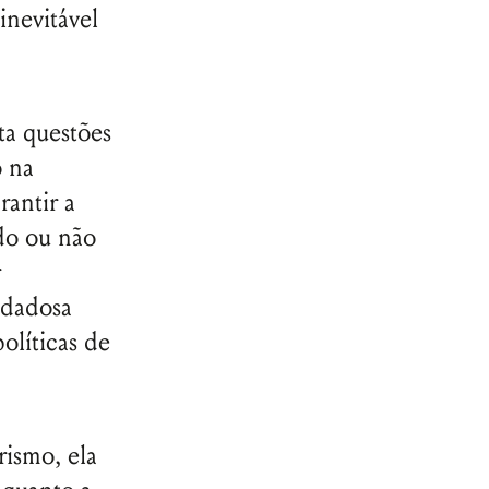
inevitável
ta questões
o na
rantir a
ndo ou não
r
idadosa
olíticas de
ismo, ela