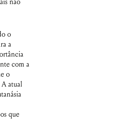
ais não
do o
ra a
portância
ente com a
ue o
 A atual
utanásia
sos que