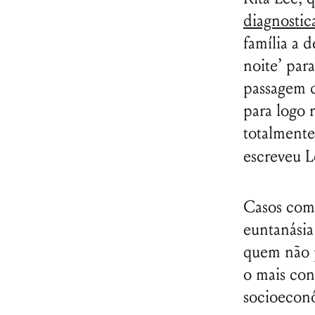
diagnosti
família a 
noite’ par
passagem d
para logo
totalmente
escreveu 
Casos como
euntanási
quem não p
o mais conf
socioeconô