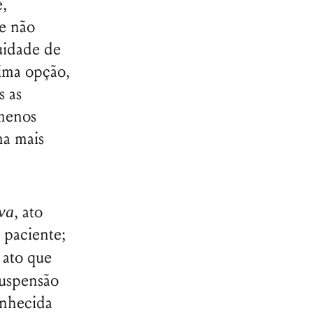
e,
e não
uidade de
tima opção,
s as
 menos
na mais
, ato
va
 paciente;
 ato que
suspensão
onhecida