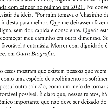
Senha
cada com câncer no pulmão em 2021.
Foi conve
Lembrar-me
desistir da ideia. “Por mim tomava o ‘chazinho d
a ir desta para melhor. Que me deixassem fazer
igna, sem dor, rápida e consciente. Queria esta
 recomeçar meu caminho em outra dimensão. S
 favorável à eutanásia. Morrer com dignidade é
Lee, em
.
Outra Biografia
 esses mostram que existem pessoas que veem 
a como uma espécie de acolhimento ao sofrime
ossui outra solução, como um meio de tornar 
ortável possível. É claro que, nesses relatos, há
mico importante que não deve ser deixado de 