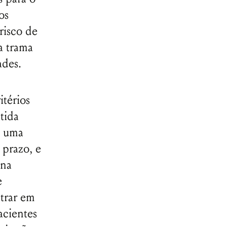
os
risco de
a trama
ades.
térios
itida
m uma
 prazo, e
 na
e
trar em
acientes