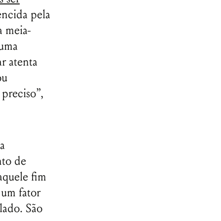
ncida pela
a meia-
 uma
r atenta
ou
 preciso”,
a
nto de
aquele fim
 um fator
lado. São