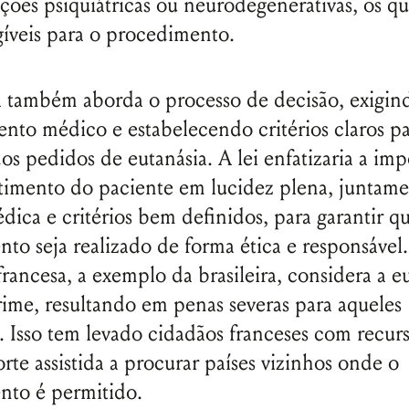
ões psiquiátricas ou neurodegenerativas, os qu
gíveis para o procedimento.
 também aborda o processo de decisão, exigin
nto médico e estabelecendo critérios claros pa
dos pedidos de eutanásia. A lei enfatizaria a im
timento do paciente em lucidez plena, juntam
dica e critérios bem definidos, para garantir q
to seja realizado de forma ética e responsável.
francesa, a exemplo da brasileira, considera a e
rime, resultando em penas severas para aqueles
. Isso tem levado cidadãos franceses com recur
te assistida a procurar países vizinhos onde o
nto é permitido.