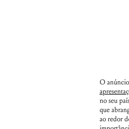
O anúncio
apresentaç
no seu paí
que abrang
ao redor d
importânci