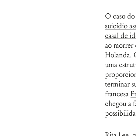
O caso do
suicídio a
casal de 
ao morrer 
Holanda. O
uma estrut
proporcio
terminar s
francesa
F
chegou a f
possibilid
Rita Lee, 