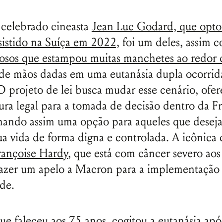
 celebrado cineasta
Jean Luc Godard, que opto
ssistido na Suíça em 2022,
foi um deles, assim
idosos que estampou muitas manchetes ao redo
de mãos dadas em uma eutanásia dupla ocorrid
 projeto de lei busca mudar esse cenário, ofe
ura legal para a tomada de decisão dentro da F
nando assim uma opção para aqueles que desej
ua vida de forma digna e controlada. A icônica 
rançoise Hardy
, que está com câncer severo aos
azer um apelo a Macron para a implementação 
Nome de usuário ou endereço de e-
ade.
mail
que faleceu aos 75 anos,
cogitou a eutanásia apó