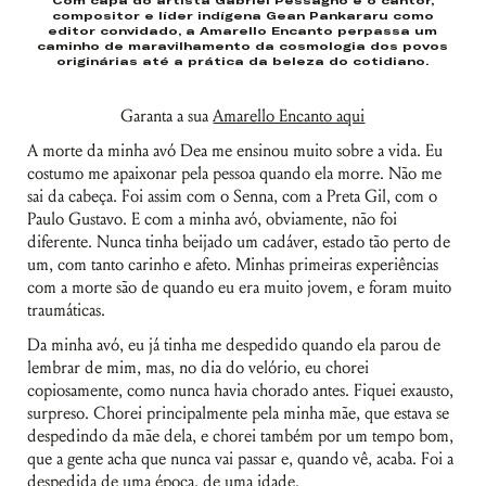
Com capa do artista Gabriel Pessagno e o cantor,
compositor e líder indígena Gean Pankararu como
editor convidado, a Amarello Encanto perpassa um
caminho de maravilhamento da cosmologia dos povos
originárias até a prática da beleza do cotidiano.
Garanta a sua
Amarello Encanto aqui
A morte da minha avó Dea me ensinou muito sobre a vida. Eu
costumo me apaixonar pela pessoa quando ela morre. Não me
sai da cabeça. Foi assim com o Senna, com a Preta Gil, com o
Paulo Gustavo. E com a minha avó, obviamente, não foi
diferente. Nunca tinha beijado um cadáver, estado tão perto de
um, com tanto carinho e afeto. Minhas primeiras experiências
com a morte são de quando eu era muito jovem, e foram muito
traumáticas.
Da minha avó, eu já tinha me despedido quando ela parou de
lembrar de mim, mas, no dia do velório, eu chorei
copiosamente, como nunca havia chorado antes. Fiquei exausto,
surpreso. Chorei principalmente pela minha mãe, que estava se
despedindo da mãe dela, e chorei também por um tempo bom,
que a gente acha que nunca vai passar e, quando vê, acaba. Foi a
despedida de uma época, de uma idade.