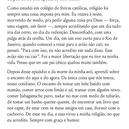
Como estudei em colégio de freiras católicas, religião foi
sempre uma coisa imposta pra mim. Eu rezava à noite,
morrendo de medo, pra pedir alguma coisa pra Deus — força,
uma viagem, um favor —, sempre acreditando que um dia tudo
iria dar certo, no dia da redenção. Desconfiado, com uma
pulga atrás da orelha. Um dia, em um voo curto para o Rio de
Janeiro, quando comecei a rezar para o avião não cair, eu
pensei: “Para com isso, eu não acredito em nada disso. Esse
avião não vai cair”. Foi a maior libertação que eu tive na minha
vida. Penso que ter um pai cético ajudou muito também.
Depois desse episódio e da morte da minha avó, aprendi sobre
o encanto do aqui e do agora. Da única coisa que nós temos,
nosso cotidiano. O encanto de tomar um leite batido com
mamão, comer arroz com limão e sal, transar com alguém novo,
comer babaganuche puro, nadar no mar com medo de tubarão,
de tomar um banho quente-quente, de encontrar um livro que
nos capte, de estar com os meus amigos em casa, dormir com o
cachorro. De estar no dia, e essa virou a minha religião, no que
eu acredito. Sempre com graça e humor.