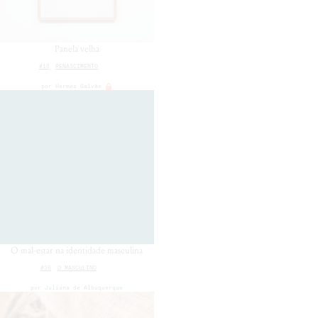
Panela velha
#16
RENASCIMENTO
por
Hermés Galvão
O mal-estar na identidade masculina
#36
O MASCULINO
por
Juliana de Albuquerque