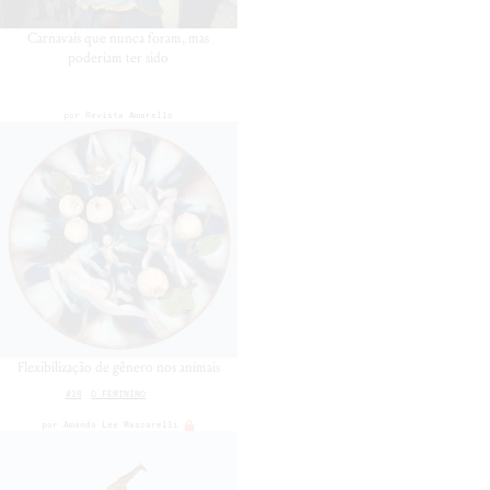
Carnavais que nunca foram, mas
poderiam ter sido
por
Revista Amarello
Flexibilização de gênero nos animais
#28
O FEMININO
por
Amanda Lee Mascarelli