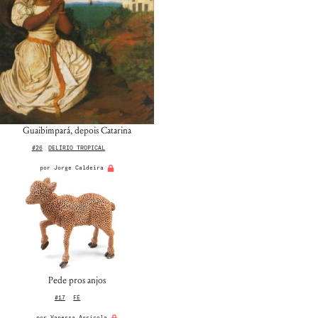
Senha
Lembrar-me
Guaibimpará, depois Catarina
#26
DELÍRIO TROPICAL
por
Jorge Caldeira
Pede pros anjos
#17
FÉ
por
Vanessa Agricola