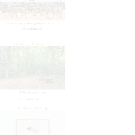
Nós e eles: como pensar o direito
dos animais?
por
Leticia Pinheiro Lima
Rebeldes sem casa
#40
DEMOLIÇÃO
por
Rafael Kasper