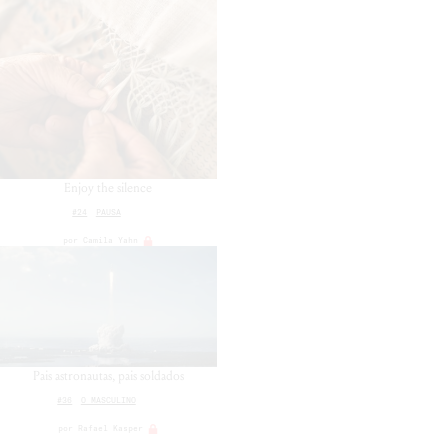
Enjoy the silence
#24
PAUSA
por
Camila Yahn
Pais astronautas, pais soldados
#36
O MASCULINO
por
Rafael Kasper