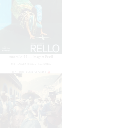
Amarello 55 — Imagem Brasil
#55
IMAGEM BRASIL
EDITORIAL
por
Tomás Biagi Carvalho