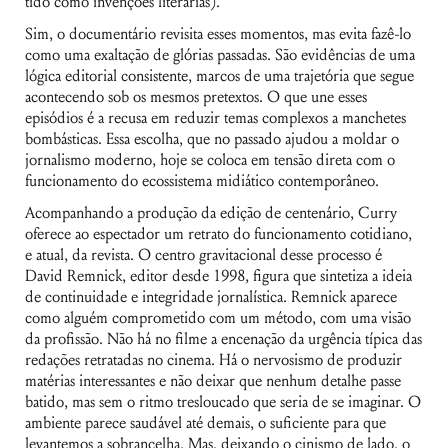
tido como invenções literárias).
Sim, o documentário revisita esses momentos, mas evita fazê-lo
como uma exaltação de glórias passadas. São evidências de uma
lógica editorial consistente, marcos de uma trajetória que segue
acontecendo sob os mesmos pretextos. O que une esses
episódios é a recusa em reduzir temas complexos a manchetes
bombásticas. Essa escolha, que no passado ajudou a moldar o
jornalismo moderno, hoje se coloca em tensão direta com o
funcionamento do ecossistema midiático contemporâneo.
Acompanhando a produção da edição de centenário, Curry
oferece ao espectador um retrato do funcionamento cotidiano,
e atual, da revista. O centro gravitacional desse processo é
David Remnick, editor desde 1998, figura que sintetiza a ideia
de continuidade e integridade jornalística. Remnick aparece
como alguém comprometido com um método, com uma visão
da profissão. Não há no filme a encenação da urgência típica das
redações retratadas no cinema. Há o nervosismo de produzir
matérias interessantes e não deixar que nenhum detalhe passe
batido, mas sem o ritmo tresloucado que seria de se imaginar. O
ambiente parece saudável até demais, o suficiente para que
levantemos a sobrancelha. Mas, deixando o cinismo de lado, o