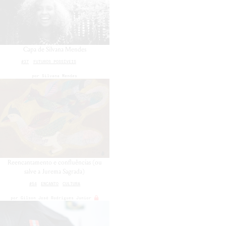
Capa de Silvana Mendes
#37
FUTUROS POSSÍVEIS
por
Silvana Mendes
Reencantamento e confluências (ou
salve a Jurema Sagrada)
#54
ENCANTO
CULTURA
por
Gilson José Rodrigues Junior