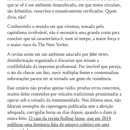
que se vê é um ambiente desacelerado, em que textos circulam,
são debatidos, reescritos e exaustivamente verificados. Quem
diria, não?
Conhecendo o mundo em que vivemos, tomado pelo
capitalismo irrefreável, não é necessária uma grande conta para
concluir que tal característica é, num só tempo, a maior força e
o maior risco da The New Yorker.
A revista existe em um ambiente saturado por
fake news
,
desinformação organizada e discursos que minam a
credibilidade da imprensa profissional. Por incrível que pareça,
o ato de checar um fato, ouvir múltiplas fontes e contextualizar
informações parece ter se tornado um gesto de resistência.
Esse cenário não produz apenas ruído, produz erros concretos,
muitos deles cometidos por veículos tradicionais pressionados a
operar sob o reinado da instantaneidade. Nos últimos anos, não
faltaram exemplos de reportagens publicadas sem a aferição
adequada, corrigidas horas ou dias depois, quando o dano já
estava feito.
O caso da revista Rolling Stone, que em 2014
publicou uma denúncia falsa de estupro coletivo em uma