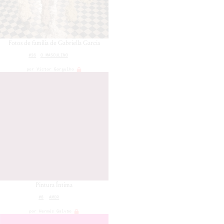
Fotos de família de Gabriella Garcia
#36
O MASCULINO
por
Victor Gorgulho
Pintura Íntima
#8
AMOR
por
Hermés Galvão