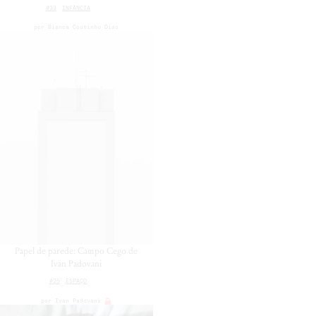
#33
INFÂNCIA
por
Bianca Coutinho Dias
Papel de parede: Campo Cego de
Ivan Padovani
#25
ESPAÇO
por
Ivan Padovani