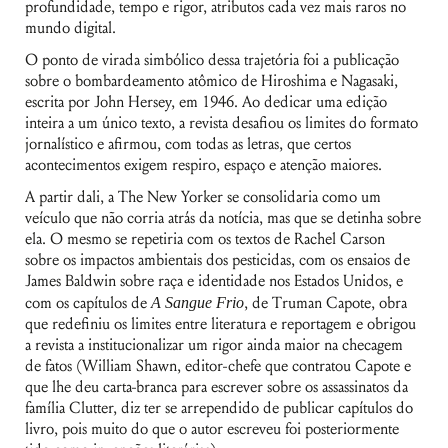
profundidade, tempo e rigor, atributos cada vez mais raros no
mundo digital.
O ponto de virada simbólico dessa trajetória foi a publicação
sobre o bombardeamento atômico de Hiroshima e Nagasaki,
escrita por John Hersey, em 1946. Ao dedicar uma edição
inteira a um único texto, a revista desafiou os limites do formato
jornalístico e afirmou, com todas as letras, que certos
acontecimentos exigem respiro, espaço e atenção maiores.
A partir dali, a The New Yorker se consolidaria como um
veículo que não corria atrás da notícia, mas que se detinha sobre
ela. O mesmo se repetiria com os textos de Rachel Carson
sobre os impactos ambientais dos pesticidas, com os ensaios de
James Baldwin sobre raça e identidade nos Estados Unidos, e
com os capítulos de
A Sangue Frio
, de Truman Capote, obra
que redefiniu os limites entre literatura e reportagem e obrigou
a revista a institucionalizar um rigor ainda maior na checagem
de fatos (William Shawn, editor-chefe que contratou Capote e
que lhe deu carta-branca para escrever sobre os assassinatos da
família Clutter, diz ter se arrependido de publicar capítulos do
livro, pois muito do que o autor escreveu foi posteriormente