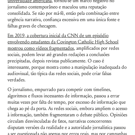
universidade americana
, tornou-se um marco negativo no
jornalismo contemporâneo e maculou uma reputação
consolidada. Se não por má-fé, então pela combinação entre
urgência narrativa, confiança excessiva em uma única fonte e
falhas graves de checagem.
Em 2019, a cobertura inicial da CNN de um episódio
envolvendo estudantes da Covington Catholic High School
mostrou como vídeos fragmentados,
amplificados por redes
sociais, podem levar até grandes redações a conclusões
precipitadas, depois revistas publicamente. O caso é
interessante, porque mostra como a manipulação inadequada do
audiovisual, tão típica das redes sociais, pode criar falsas
verdades.
O jornalismo, empurrado para competir com timelines,
algoritmos e fluxos incessantes de informação, passou a errar
muitas vezes por falta de tempo, por excesso de informação que
chega ao pé da porta. As redes sociais, embora ampliem o acesso
à informação, também fragmentaram o debate público. Opiniões
circulam desvinculadas de fatos, narrativas concorrentes
disputam versões da realidade e a autoridade jornalística passou
a ser questionada não apenas por erros reais, mas por campanhas