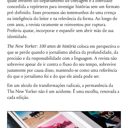
quase invisível do departamento de checagem e a liberdade
concedida a repórteres para investigar histórias sem um formato
pré-definido. Esses processos são testemunhos de uma crença
na inteligência do leitor e na relevância da forma. Ao longo de
cem anos, a revista raramente se reinventou por ruptura.
Nome de usuário ou endereço de e-
Preferiu ajustar, incorporar e expandir sem abrir mão de sua
mail
identidade.
The New Yorker: 100 anos de história
coloca em perspectiva o
Senha
que se perde quando o jornalismo abdica da profundidade, da
precisão e da responsabilidade com a linguagem. A revista não
Lembrar-me
sobrevive apesar de ir contra o fluxo do seu tempo, sobrevive
justamente por causa disso, mantendo-se como uma referência
do que o jornalismo foi e do que ele ainda pode ser.
Em um século de transformações radicais, a permanência da
The New Yorker não é um acidente. É uma escolha, renovada a
cada edição.