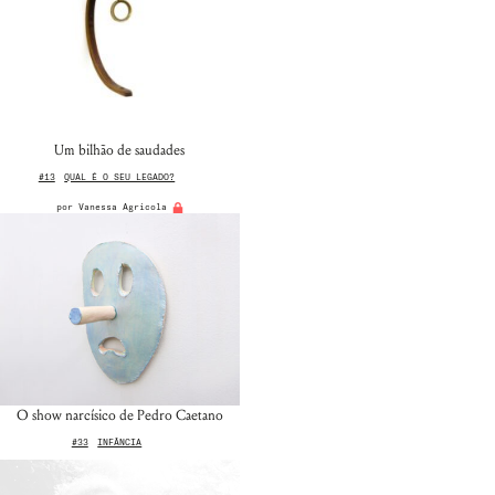
Um bilhão de saudades
#13
QUAL É O SEU LEGADO?
por
Vanessa Agricola
O show narcísico de Pedro Caetano
#33
INFÂNCIA