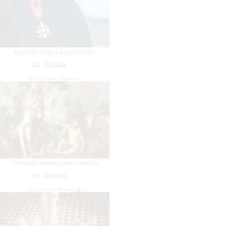
Amarello Visita: Lauro Barcellos
#32
TRAVESSIA
por
Willian Silveira
O mundo termina como começa
#40
DEMOLIÇÃO
por
Juliana Fausto