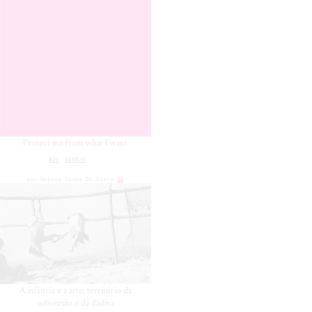
Protect me from what I want
#20
DESEJO
por
Helena Cunha Di Ciero
A infância e a arte: território da
subversão e da dádiva