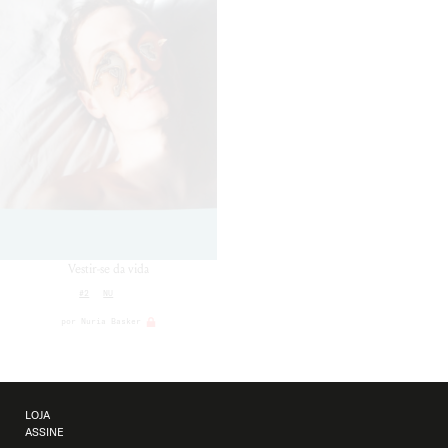
Vestir-se da vida
#2
NU
por
Nuria Basker
LOJA
ASSINE