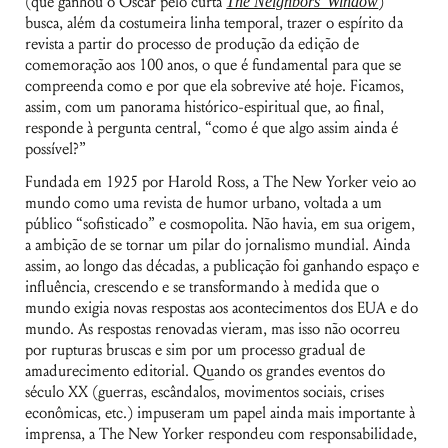
(que ganhou o Oscar pelo curta
The Neighbors’ Window
)
busca, além da costumeira linha temporal, trazer o espírito da
revista a partir do processo de produção da edição de
comemoração aos 100 anos, o que é fundamental para que se
compreenda como e por que ela sobrevive até hoje. Ficamos,
assim, com um panorama histórico-espiritual que, ao final,
responde à pergunta central, “como é que algo assim ainda é
possível?”
Fundada em 1925 por Harold Ross, a The New Yorker veio ao
mundo como uma revista de humor urbano, voltada a um
público “sofisticado” e cosmopolita. Não havia, em sua origem,
a ambição de se tornar um pilar do jornalismo mundial. Ainda
assim, ao longo das décadas, a publicação foi ganhando espaço e
influência, crescendo e se transformando à medida que o
mundo exigia novas respostas aos acontecimentos dos EUA e do
mundo. As respostas renovadas vieram, mas isso não ocorreu
por rupturas bruscas e sim por um processo gradual de
amadurecimento editorial. Quando os grandes eventos do
século XX (guerras, escândalos, movimentos sociais, crises
econômicas, etc.) impuseram um papel ainda mais importante à
imprensa, a The New Yorker respondeu com responsabilidade,