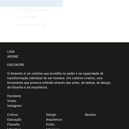
Je vais te dire un secret
#11
SILÊNCIO
por
Hermés Galvão
LOJA
ASSINE
ENCONTRE
O Amarello é um coletivo que acredita no poder e na capacidade de
transformação individual do ser humano. Um coletivo criativo, uma
ferramenta que provoca reflexão através das artes, da beleza, do design,
da filosofia e da arquitetura.
Facebook
Vimeo
Instagram
Cultura
Design
Revista
Educação
Arquitetura
Usamos cookies para oferecer a você a melhor experiência
Filosofia
Estilo
em nosso site.