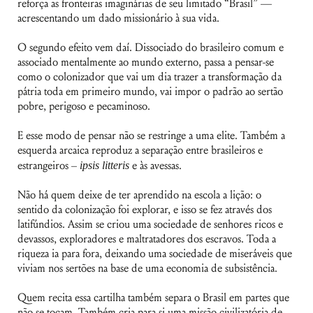
reforça as fronteiras imaginárias de seu limitado “Brasil” —
acrescentando um dado missionário à sua vida.
O segundo efeito vem daí. Dissociado do brasileiro comum e
associado mentalmente ao mundo externo, passa a pensar-se
como o colonizador que vai um dia trazer a transformação da
pátria toda em primeiro mundo, vai impor o padrão ao sertão
pobre, perigoso e pecaminoso.
E esse modo de pensar não se restringe a uma elite. Também a
esquerda arcaica reproduz a separação entre brasileiros e
estrangeiros –
ipsis litteris
e às avessas.
Não há quem deixe de ter aprendido na escola a lição: o
sentido da colonização foi explorar, e isso se fez através dos
latifúndios. Assim se criou uma sociedade de senhores ricos e
devassos, exploradores e maltratadores dos escravos. Toda a
riqueza ia para fora, deixando uma sociedade de miseráveis que
viviam nos sertões na base de uma economia de subsistência.
Quem recita essa cartilha também separa o Brasil em partes que
não se tocam. Também cria para si uma missão civilizatória de