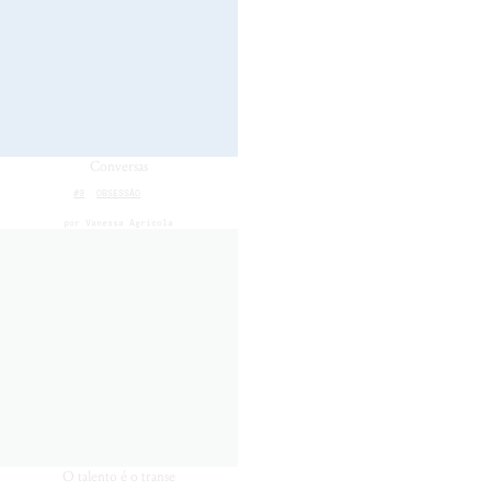
Conversas
#9
OBSESSÃO
por
Vanessa Agricola
O talento é o transe