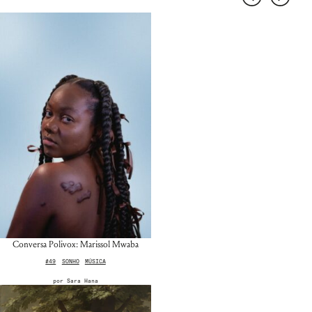
Conversa Polivox: Marissol Mwaba
#49
SONHO
MÚSICA
por
Sara Hana