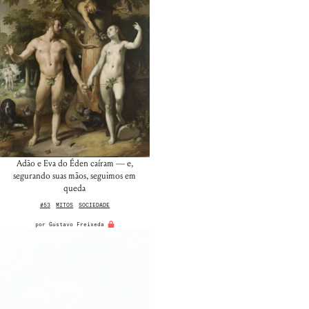
Adão e Eva do Éden caíram — e,
segurando suas mãos, seguimos em
queda
#53
MITOS
SOCIEDADE
por
Gustavo Freixeda