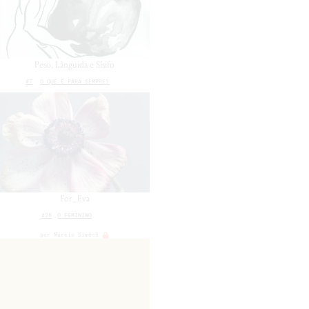
Peso, Lânguida e Sísifo
#7
O QUE É PARA SEMPRE?
For_Eva
#28
O FEMININO
por
Márcio Simnch