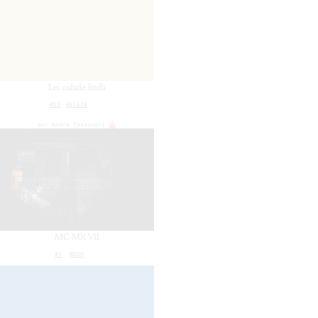
Lei cidade linda
#14
BELEZA
por
André Tassinari
MC MX VII
#3
MEDO