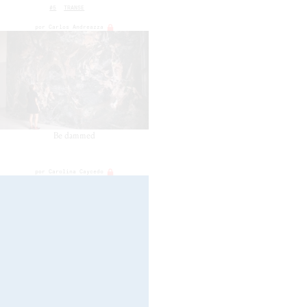
#5
TRANSE
por
Carlos Andreazza
Be dammed
por
Carolina Caycedo