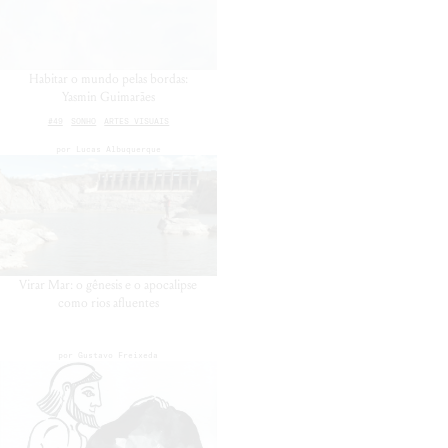
Habitar o mundo pelas bordas:
Yasmin Guimarães
#49
SONHO
ARTES VISUAIS
por
Lucas Albuquerque
Virar Mar: o gênesis e o apocalipse
como rios afluentes
por
Gustavo Freixeda