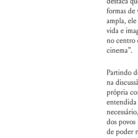
destaca qu
formas de 
ampla, ele
vida e im
no centro 
cinema”.
Partindo d
na discuss
própria c
entendida 
necessário
dos povos 
de poder n