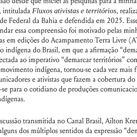
ssão desde que iniciei as pesquisas para a minha
 intitulada
, reali
Fluxos ativistas e territórios
de Federal da Bahia e defendida em 2025. Esse
ndar essa compreensão foi motivado pelas min
ias em edições do Acampamento Terra Livre (A
o indígena do Brasil, em que a afirmação “dem
nectada ao imperativo “demarcar territórios” c
 movimento indígena, tornou-se cada vez mais 
nicadores e ativistas que fazem a cobertura do
se para o cotidiano de produções comunicacio
indígenas.
cussão transmitida no Canal Brasil, Ailton Kre
 alguns dos múltiplos sentidos da expressão “de