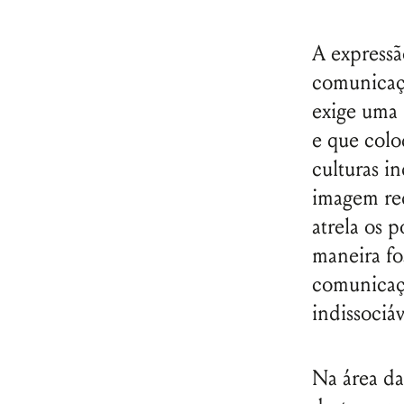
A expressã
comunicaçã
exige uma d
e que coloq
culturas i
imagem red
atrela os 
maneira fo
comunicaç
indissociáv
Na área da