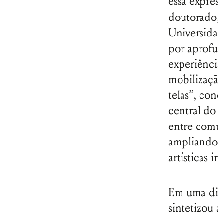
essa expre
doutorado,
Universida
por aprofu
experiênc
mobilizaçã
telas”, co
central do
entre comu
ampliando-
artísticas 
Em uma dis
sintetizou