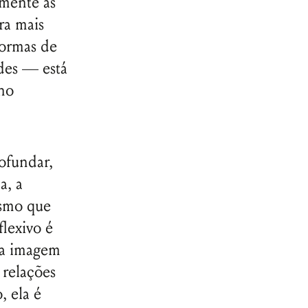
emente as
ra mais
formas de
des — está
no
ofundar,
a, a
esmo que
lexivo é
da imagem
 relações
, ela é