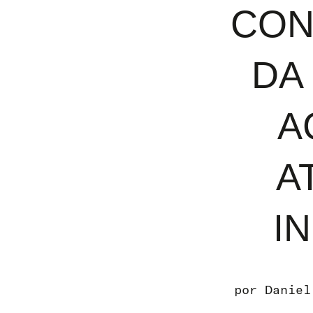
CON
DA
A
A
I
por
Daniel