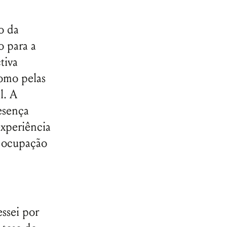
o da
 para a
tiva
como pelas
l. A
esença
experiência
, ocupação
essei por