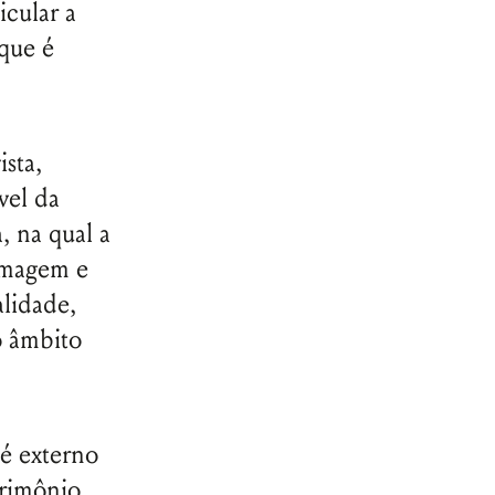
cular a
que é
.
sta,
vel da
, na qual a
 imagem e
alidade,
o âmbito
 é externo
trimônio