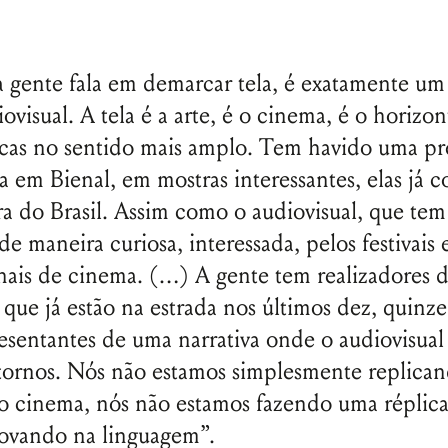
gente fala em demarcar tela, é exatamente um
ovisual. A tela é a arte, é o cinema, é o horizon
ticas no sentido mais amplo. Tem havido uma p
iva em Bienal, em mostras interessantes, elas já
ora do Brasil. Assim como o audiovisual, que tem
e maneira curiosa, interessada, pelos festivais 
nais de cinema. (…) A gente tem realizadores 
s que já estão na estrada nos últimos dez, quinze
sentantes de uma narrativa onde o audiovisual
Nome de usuário ou endereço de e-
ornos. Nós não estamos simplesmente replica
mail
o cinema, nós não estamos fazendo uma réplica
novando na linguagem”.