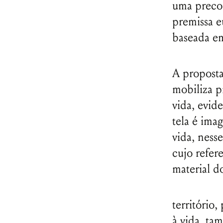
uma precon
premissa e
baseada em
A proposta
mobiliza p
vida, evid
tela é ima
vida, ness
cujo refer
material d
território
à vida, ta