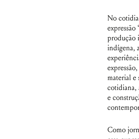
No cotidia
expressão
produção i
indígena, 
experiênci
expressão,
material e
cotidiana,
e constru
contempo
Como jorna