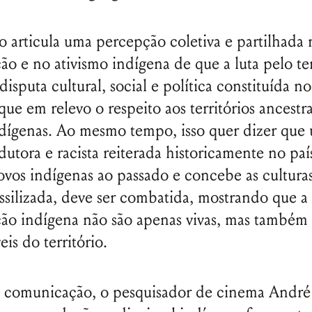
Senha
Lembrar-me
o articula uma percepção coletiva e partilhada 
o e no ativismo indígena de que a luta pelo ter
isputa cultural, social e política constituída n
ue em relevo o respeito aos territórios ancestra
ndígenas. Ao mesmo tempo, isso quer dizer que
utora e racista reiterada historicamente no paí
povos indígenas ao passado e concebe as cultura
ssilizada, deve ser combatida, mostrando que a 
ão indígena não são apenas vivas, mas também
eis do território.
 comunicação, o pesquisador de cinema André 