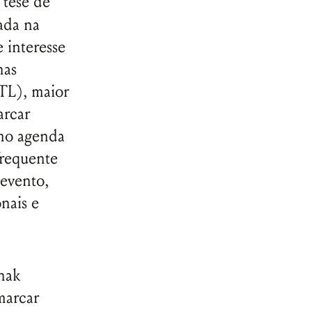
 tese de
zada na
 interesse
has
TL), maior
arcar
omo agenda
frequente
 evento,
nais e
nak
marcar