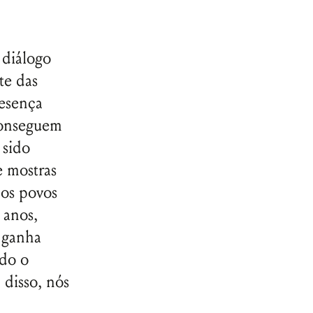
 diálogo
te das
resença
 conseguem
 sido
e mostras
dos povos
 anos,
 ganha
ndo o
 disso, nós