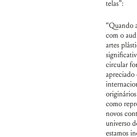
telas”:
“Quando a 
com o audi
artes plás
significat
circular f
apreciado d
internacio
originário
como repre
novos cont
universo d
estamos i