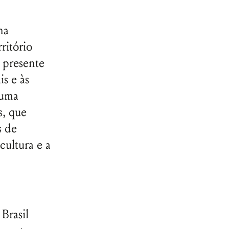
na
ritório
o presente
is e às
 uma
s, que
s de
cultura e a
Brasil