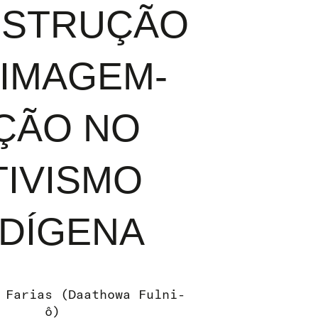
STRUÇÃO
 IMAGEM-
ÇÃO NO
TIVISMO
NDÍGENA
 Farias (Daathowa Fulni-
ô)